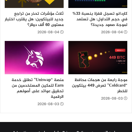
كاردانو تسجل قفزة بنسبة 33%
ثلاث مؤشرات تحذر من تراجع
في حجم التداول: هل تستعد
جديد للبيتكوين: هل يقترب اختبار
لموجة صعود جديدة؟
مستوى 60 ألف دولار؟
2026-08-04
2026-08-04
موجة رابعة من هجمات محافظ
منصة “Uniswap” تطلق خدمة
“Coldcard” تعرض 449 بيتكوين
Earn لتمكين المستخدمين من
للخطر
تحقيق عوائد على أصولهم
الرقمية
2026-08-03
2026-08-03