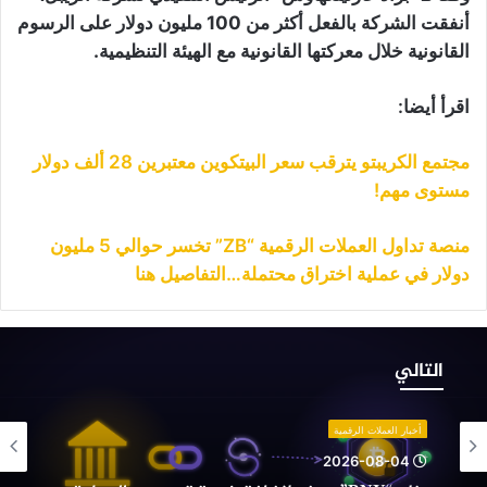
أنفقت الشركة بالفعل أكثر من 100 مليون دولار على الرسوم
القانونية خلال معركتها القانونية مع الهيئة التنظيمية.
اقرأ أيضا:
مجتمع الكريبتو يترقب سعر البيتكوين معتبرين 28 ألف دولار
مستوى مهم!
منصة تداول العملات الرقمية “ZB” تخسر حوالي 5 مليون
دولار في عملية اختراق محتملة…التفاصيل هنا
نك
“BNY”
التالي
حضر
إضافة
دمة
أخبار العملات الرقمية
حصيص
2026-08-04
لعملات