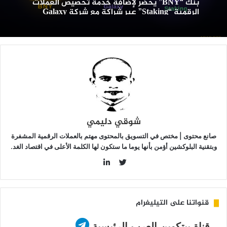
بنك “BNY” يحضر لإضافة خدمة تحصيص العملات
لرقمية
الرقمية “Staking” عبر شراكة مع شركة Galaxy
“Staking”
بر
راكة
ع
ركة
Galax
شوقي دليمي
صانع محتوى | مختص في التسويق بالمحتوى مهتم بالعملات الرقمية المشفرة
وبتقنية البلوكشين أؤمن بأنها يوما ما ستكون لها الكلمة الأعلى في اقتصاد الغد.
LinkedIn
Twitter
قنواتنا على التيليغرام
قناة بيتكوين العرب الرئيسية