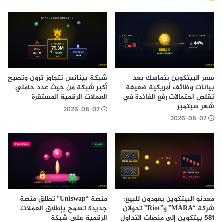
سعر البيتكوين يتماسك بعد
شبكة بينانس تتجاوز ترون وتصبح
بيانات وظائف أمريكية ضعيفة
أكبر شبكة من حيث عدد حاملي
تقلص احتمالات رفع الفائدة في
العملات الرقمية المستقرة
شهر سبتمبر
2026-08-07
2026-08-07
معدنو البيتكوين يعودون للبيع:
منصة “Uniswap” تطلق منصة
شركة “MARA” و”Riot” تحولان
جديدة تسمح بإطلاق العملات
581 بيتكوين إلى منصات التداول
الرقمية على شبكة