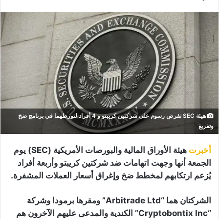
هيئة SEC تفرض رسوم على شركتين كريبتو و 4 أفراد لتورطهما في برنامج ضخ
وتفريغ
أخبرت
هيئة الأوراق المالية والبورصات الأمريكية (SEC) يوم
الجمعة أنها وجهت اتهامات ضد شركتين كريبتو وأربعة أفراد
يُزعم ارتكابهم لمخطط ضخ وإغراق أسعار العملات المشفرة.
الشركتان هما “Arbitrade Ltd” ومقرها برمودا وشركة
“Cryptobontix Inc” الكندية والمدعى عليهم الآخرون هم