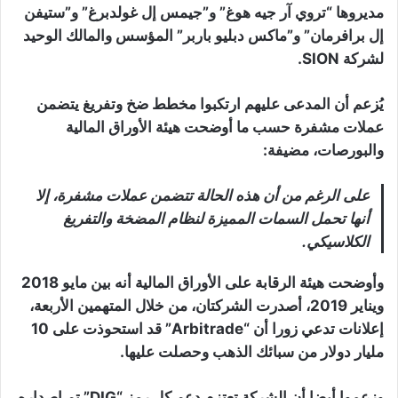
مديروها “تروي آر جيه هوغ” و”جيمس إل غولدبرغ” و”ستيفن
إل برافرمان” و”ماكس دبليو باربر” المؤسس والمالك الوحيد
لشركة SION.
يُزعم أن المدعى عليهم ارتكبوا مخطط ضخ وتفريغ يتضمن
عملات مشفرة حسب ما أوضحت هيئة الأوراق المالية
والبورصات، مضيفة:
على الرغم من أن هذه الحالة تتضمن عملات مشفرة، إلا
أنها تحمل السمات المميزة لنظام المضخة والتفريغ
الكلاسيكي.
وأوضحت هيئة الرقابة على الأوراق المالية أنه بين مايو 2018
ويناير 2019، أصدرت الشركتان، من خلال المتهمين الأربعة،
إعلانات تدعي زورا أن “Arbitrade” قد استحوذت على 10
مليار دولار من سبائك الذهب وحصلت عليها.
وزعموا أيضا أن الشركة تعتزم دعم كل رمز “DIG” تم إصداره