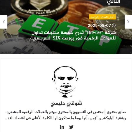
التالي
ُدرج
مسة
نتجات
أخبار العملات الرقمية
داول
2025-09-07
لعملات
شركة “Bitwise” تُدرج خمسة منتجات تداول
لرقمية
للعملات الرقمية في بورصة SIX السويسرية
ي
ورصة
SI
لسويسرية
شوقي دليمي
صانع محتوى | مختص في التسويق بالمحتوى مهتم بالعملات الرقمية المشفرة
وبتقنية البلوكشين أؤمن بأنها يوما ما ستكون لها الكلمة الأعلى في اقتصاد الغد.
LinkedIn