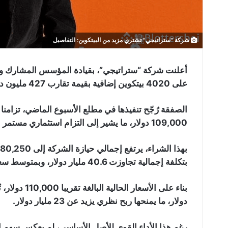
شركة "ستراتيجي" تشتري مزيد من البيتكوين: التفاصيل
أعلنت شركة “ستراتيجي”، بقيادة المؤسس المشارك وال
على 4020 بيتكوين إضافية بقيمة تقارب 427 مليون دولار، بمتوسط سعر 106,237 دولار للبيتكوين الواحد.
الصفقة رُجّح تنفيذها في مطلع الأسبوع الماضي، تزامنا
109,000 دولار، ما يشير إلى التزام استثماري مستمر حتى عند الأسعار المرتفعة.
بتكلفة إجمالية تجاوزت 40.6 مليار دولار، وبمتوسط سعر يقارب 69,979 دولار.
دولار، ما يمنحها ربح نظري يزيد عن 23 مليار دولار.