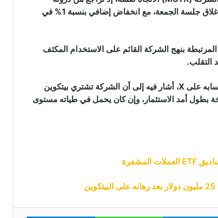
الأسبوعية عند 420 دولار إلى أقل من 370 دولار عند إغلاق جلسة الجمعة، مع انخفاض إضافي بنسبة 1% في
منصة “Uniswap” تطلق منصة جديدة
تسمح بإطلاق العملات الرقمية على شبكة
“Robinhood”: التفاصيل
المرتبطة بنهج الشركة القائم على الاستخدام المكثف
سهم “STRC” التابع لـ “Strategy” يتجاوز
 التقلب.
90 دولار لأول مرة منذ يونيو: هل بدأت خطة
“مايكل سايلور” تؤتي ثمارها؟
جاء الإعلان مترافقا مع تلميح لافت من “سايلور” عبر حسابه على X، أشار فيه إلى أن الشركة تشتري بيتكوين
ة بطول أمد الاستثمار، وإن كان يحمل في طياته مستوى
رغم انهيارها إلى أدنى مستوى لها في 3
سنوات: محللون يتوقعون انتعاشة قوية
لعملة “Dogecoin”
شبكة بينانس تتجاوز ترون وتصبح أكبر
شبكة من حيث عدد حاملي العملات
المشفرة
الرقمية المستقرة
ن
معدنو البيتكوين يعودون للبيع: شركة
“MARA” و”Riot” تحولان 581 بيتكوين إلى
منصات التداول
Telegram
WhatsApp
LinkedIn
Tw