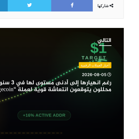
شاركها
رغم
انهيارها
التالي
إلى
أدنى
مستوى
لها
أخبار العملات الرقمية
في
2026-08-05
3
رغم انهيارها إلى أدنى مست
سنوات:
محللون يتوقعون انتعاشة قوية لعملة “Dogecoin”
محللون
يتوقعون
انتعاشة
قوية
لعملة
“Dogecoin”