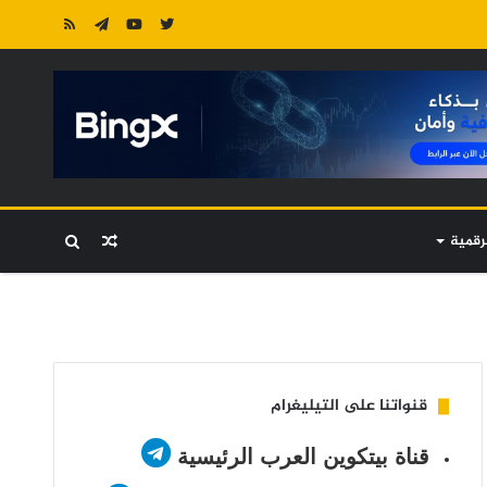
رقمية
مقال
بحث
عشوائي
عن
قنواتنا على التيليغرام
قناة بيتكوين العرب الرئيسية