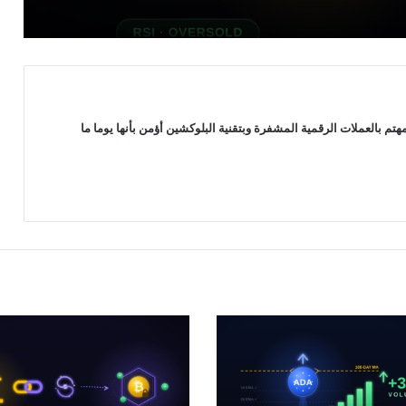
منصة “Uniswap” تطلق منصة جديدة
تسمح بإطلاق العملات الرقمية على شبكة
“Robinhood”: التفاصيل
سهم “STRC” التابع لـ “Strategy” يتجاوز
 بالعملات الرقمية المشفرة وبتقنية البلوكشين أؤمن بأنها يوما ما
90 دولار لأول مرة منذ يونيو: هل بدأت خطة
“مايكل سايلور” تؤتي ثمارها؟
رغم انهيارها إلى أدنى مستوى لها في 3
سنوات: محللون يتوقعون انتعاشة قوية
لعملة “Dogecoin”