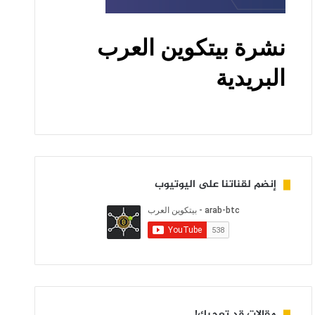
إنضم لقناتنا على اليوتيوب
مقالات قد تعجبك!