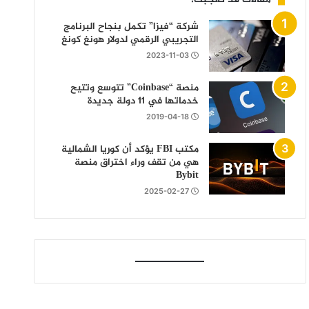
شركة “فيزا” تكمل بنجاح البرنامج
التجريبي الرقمي لدولار هونغ كونغ
2023-11-03
منصة “Coinbase” تتوسع وتتيح
خدماتها في 11 دولة جديدة
2019-04-18
مكتب FBI يؤكد أن كوريا الشمالية
هي من تقف وراء اختراق منصة
Bybit
2025-02-27