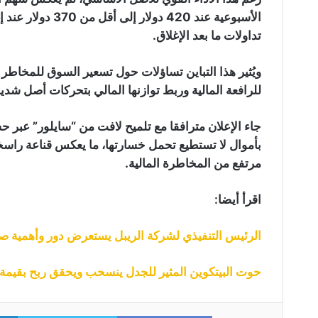
تداولات ما بعد الإغلاق.
ويُثير هذا التباين تساؤلات حول تسعير السوق للمخاطر 
للرافعة المالية وربط توازنها المالي بتحركات أصل شديد
بأموال لا تستطيع تحمل خسارتها، ما يعكس قناعة راسخ
مرتفع من المخاطرة المالية.
اقرأ أيضا:
الرئيس التنفيذي لشركة الريبل يستعرض دور وأهمية صناديق ETF العملات 
حوت البيتكوين المثير للجدل ينسحب ويحقق ربح بقيمة 25 مليون دولار بعد رهانه على البيتكوي
itter
Facebook