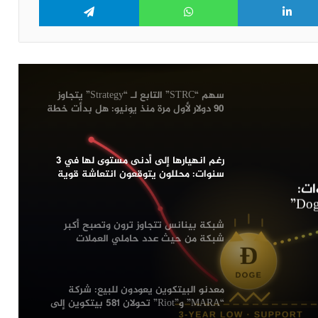
منصة “Uniswap” تطلق منصة جديدة
تسمح بإطلاق العملات الرقمية على شبكة
“Robinhood”: التفاصيل
سهم “STRC” التابع لـ “Strategy” يتجاوز
90 دولار لأول مرة منذ يونيو: هل بدأت خطة
“مايكل سايلور” تؤتي ثمارها؟
رغم انهيارها إلى أدنى مستوى لها في 3
سنوات: محللون يتوقعون انتعاشة قوية
وى لها في 3 سنوات:
لعملة “Dogecoin”
شبكة بينانس تتجاوز ترون وتصبح أكبر
شبكة من حيث عدد حاملي العملات
الرقمية المستقرة
معدنو البيتكوين يعودون للبيع: شركة
“MARA” و”Riot” تحولان 581 بيتكوين إلى
منصات التداول