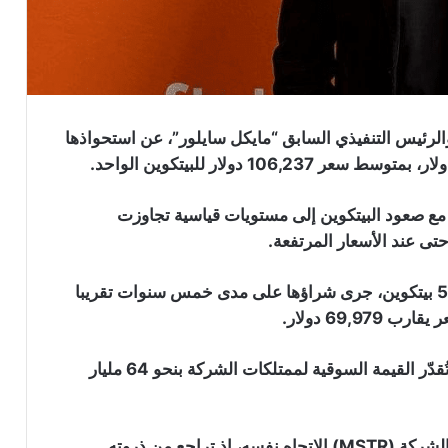
رئيس التنفيذي السابق “مايكل سايلور”، عن استحواذها
 مع صعود البيتكوين إلى مستويات قياسية تجاوزت
بهذا الشراء، يرتفع إجمالي حيازة الشركة إلى 580,250 بيتكوين، جرى شراؤها على مدى خمس سنوات تقريبا
شبكة بينانس تتجاوز ترون وتصبح أكبر
شبكة من حيث عدد حاملي العملات
الرقمية المستقرة
بناء على الأسعار الحالية البالغة تقريبا 110,000 دولار، تُقدّر القيمة السوقية لممتلكات الشركة بنحو 64 مليار
معدنو البيتكوين يعودون للبيع: شركة
“MARA” و”Riot” تحولان 581 بيتكوين إلى
منصات التداول
رغم هذا الأداء القوي للأصل الأساسي، لم يعكس سهم الشركة (MSTR) الاتجاه نفسه، إذ تراجع من ذروته