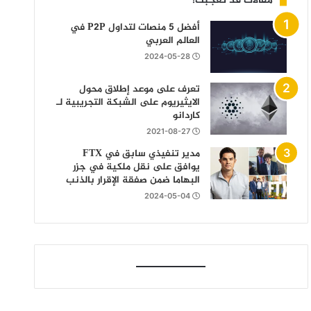
مقالات قد تعجبك!
أفضل 5 منصات لتداول P2P في
العالم العربي
2024-05-28
تعرف على موعد إطلاق محول
الايثيريوم على الشبكة التجريبية لـ
كاردانو
2021-08-27
مدير تنفيذي سابق في FTX
يوافق على نقل ملكية في جزر
البهاما ضمن صفقة الإقرار بالذنب
2024-05-04