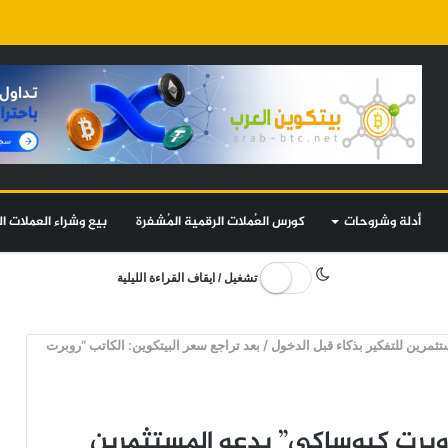
أدلة وشروحات
كورس العُملات الرقمية المُشفرة
بيع وشراء العملات ال
تشغيل / ايقاف القراءة الليلية
ثمرين للتفكير بذكاء قبل الدخول
/
بعد تراجع سعر البيتكوين: الكاتب “روبرت
“روبرت كيوساكي” يدعو المستثمرين