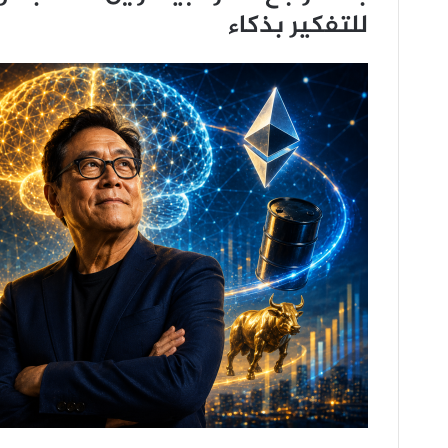
للتفكير بذكاء