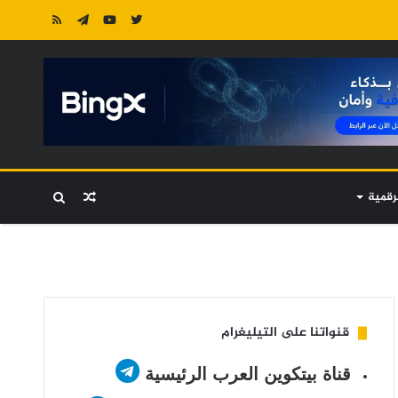
رقمية
مقال
بحث
عشوائي
عن
قنواتنا على التيليغرام
قناة بيتكوين العرب الرئيسية