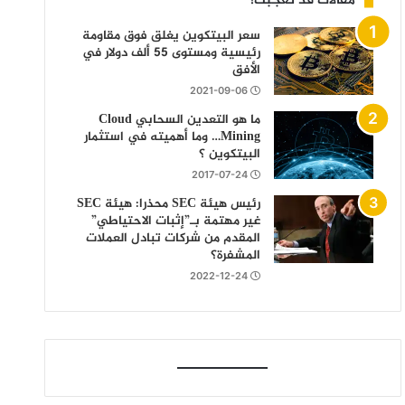
مقالات قد تعجبك!
سعر البيتكوين يغلق فوق مقاومة
رئيسية ومستوى 55 ألف دولار في
الأفق
2021-09-06
ما هو التعدين السحابي Cloud
Mining… وما أهميته في استثمار
البيتكوين ؟
2017-07-24
رئيس هيئة SEC محذرا: هيئة SEC
غير مهتمة بـ”إثبات الاحتياطي”
المقدم من شركات تبادل العملات
المشفرة؟
2022-12-24