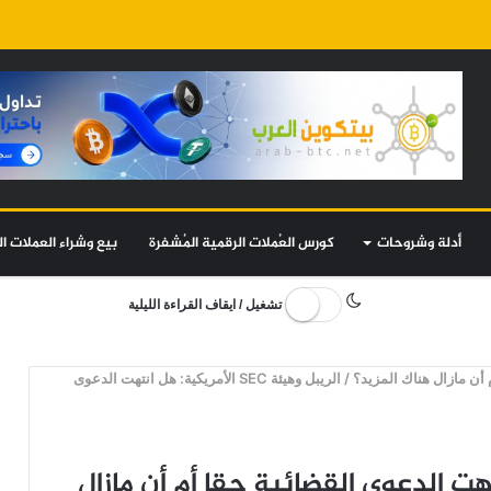
أدلة وشروحات
كورس العُملات الرقمية المُشفرة
بيع وشراء العملات ال
تشغيل / ايقاف القراءة الليلية
/
الريبل وهيئة SEC الأمريكية: هل انتهت الدعوى
كية: هل انتهت الدعوى القضائية حقا أم أن مازال