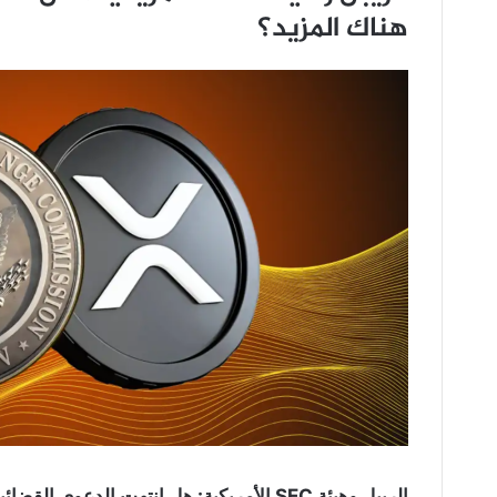
هناك المزيد؟
الريبل وهيئة SEC الأمريكية: هل انتهت الدعوى القضائية حقا أم أن مازال هناك المزيد؟