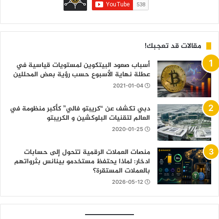
مقالات قد تعجبك!
أسباب صعود البيتكوين لمستويات قياسية في
عطلة نهاية الأسبوع حسب رؤية بعض المحللين
2021-01-04
دبي تكشف عن “كريبتو فالي” كأكبر منظومة في
العالم لتقنيات البلوكشين و الكريبتو
2020-01-25
منصات العملات الرقمية تتحول إلى حسابات
ادخار: لماذا يحتفظ مستخدمو بينانس بثرواتهم
بالعملات المستقرة؟
2026-05-12