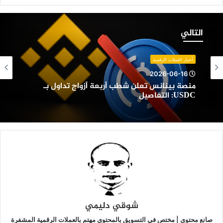
نصة
ينانس
التالي
علن
طب
ربعة
أخبار العملات الرقمية
زواج
2026-06-16
داول
منصة بينانس تعلن شطب أربعة أزواج تداول بـ
ـ
USDC: التفاصيل
USDC:
لتفاصيل
شوقي دليمي
صانع محتوى | مختص في التسويق بالمحتوى مهتم بالعملات الرقمية المشفرة