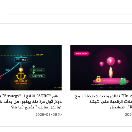
الرقمية المستقرة
منصة “Uniswap” تطلق منصة جديدة تسمح
ملات الرقمية على شبكة
دولار لأول مرة منذ يونيو: هل بدأت 
“مايكل سايلور” تؤتي ثمارها؟
2026-08-06
202