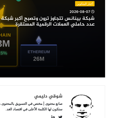
أكبر
أخبار البيتكوين
شبكة
2026-08-07
من
شبكة بينانس تتجاوز ترون وتصبح أكبر شبكة
حيث
عدد حاملي العملات الرقمية المستقرة
عدد
حاملي
العملات
الرقمية
المستقرة
شوقي دليمي
صانع محتوى | مختص في التسويق بالمحتوى مهتم
ستكون لها الكلمة الأعلى في اقتصاد الغد.
LinkedIn