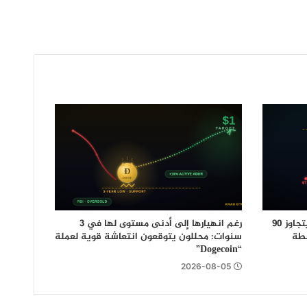
سهم “STRC” التابع لـ “Strategy” يتجاوز 90
رغم انهيارها إلى أدنى مستوى لها في 3
خطة
سنوات: محللون يتوقعون انتعاشة قوية لعملة
“Dogecoin”
2026-08-05