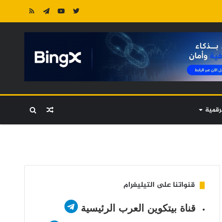
رقمية
مقال
بحث
عشوائي
عن
قنواتنا على التيليغرام
قناة بيتكوين العرب الرئيسية