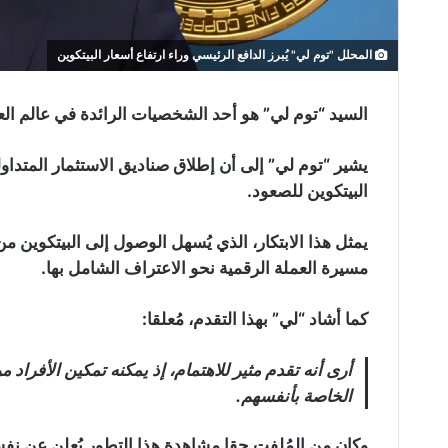
المحلل "توم لي" يُبرز الدافع الرئيسي وراء ارتفاع أسعار البيتكوين
السيد “توم لي” هو أحد الشخصيات الرائدة في عالم الع
البيتكوين للصعود.
يمثل هذا الابتكار، الذي يُسهل الوصول إلى البيتكوين
مسيرة العملة الرقمية نحو الاعتراف الشامل بها.
كما أشاد “لي” بهذا التقدم، مُعلقا:
أرى أنه تقدم مثير للاهتمام، إذ يمكنه تمكين الأفراد
الخاصة بأنفسهم.
وكان من المُلفت حقا مشاهدة هذا التطور يُعلن عن نفس