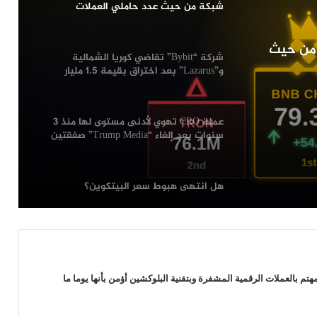
شبكة من حيث عدد حاملي العملات
الرقمية المستقرة
 من حيث
شركة “Bybit” تقاضي كوريا الشمالية
و”Lazarus” بعد اختراق بقيمة 1.5 مليار
دولار
عملة CRO تهوي لأدنى مستوى لها منذ 3
سنوات بعد إلغاء “Trump Media” صفقتين
مع شركة “Crypto.com”
هل انتهى هبوط سعر البيتكوين؟
سعر البيتكوين يتماسك بعد بيانات وظائف
أمريكية ضعيفة تقلص احتمالات رفع
الفائدة في شهر سبتمبر
 بالعملات الرقمية المشفرة وبتقنية البلوكشين أؤمن بأنها يوما ما
شبكة بينانس تتجاوز ترون وتصبح أكبر
شبكة من حيث عدد حاملي العملات