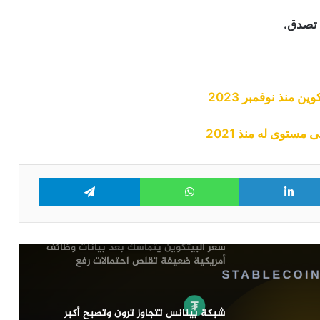
شبكة بينانس تتجاوز ترون وتصبح أكبر
شبكة من حيث عدد حاملي العملات
 تصدق.
الرقمية المستقرة
شركة “Bybit” تقاضي كوريا الشمالية
و”Lazarus” بعد اختراق بقيمة 1.5 مليار
دولار
عملة CRO تهوي لأدنى مستوى لها منذ 3
ستوى له منذ 2021
سنوات بعد إلغاء “Trump Media” صفقتين
مع شركة “Crypto.com”
Telegram
WhatsApp
LinkedIn
Tw
هل انتهى هبوط سعر البيتكوين؟
سعر البيتكوين يتماسك بعد بيانات وظائف
أمريكية ضعيفة تقلص احتمالات رفع
الفائدة في شهر سبتمبر
شبكة بينانس تتجاوز ترون وتصبح أكبر