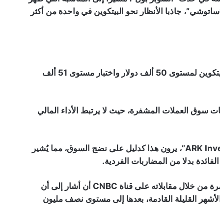
وشي”، جاذبا الأنظار نحو البيتكوين في واحدة من أكثر
شركة “Bybit” تقاضي كوريا الشمالية
و”Lazarus” بعد اختراق بقيمة 1.5 مليار
دولار
يمر سوق العملات المشفرة بتحول كبير بتجاوز سعر البيتكوين لمستوى 50 ألف دولار واختبار مستوى 51 ألف
عملة CRO تهوي لأدنى مستوى لها منذ 3
سنوات بعد إلغاء “Trump Media” صفقتين
يات سوق العملات المشفرة، حيث لا يرتبط الأداء المالي
مع شركة “Crypto.com”
هل انتهى هبوط سعر البيتكوين؟
المحللون، بمن فيهم المحلل “ياسين المنجرة” من “ARK Invest”، يرون هذا كدليل على نضج السوق، مما يُشير
لفائدة بدلا من المضاربات الفردية.
سعر البيتكوين يتماسك بعد بيانات وظائف
أمريكية ضعيفة تقلص احتمالات رفع
جدير بالذكر أن المحلل “توم لي” سبق له في أكثر من مرة من خلال مقابلاته على قناة CNBC أن أشار إلى أن
الفائدة في شهر سبتمبر
 مستوى 150 ألف دولار في الأشهر القليلة القادمة، بعدها إلى مستوى نصف مليون