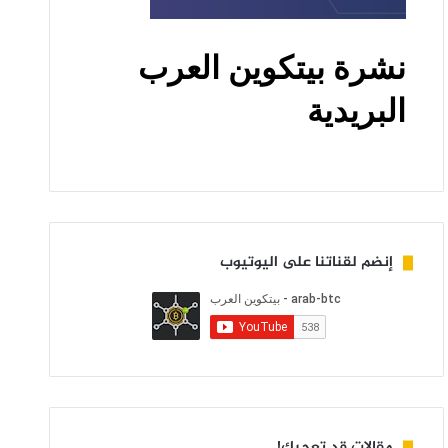
إنضم لقناتنا على اليوتيوب
مقالات قد تعجبك!