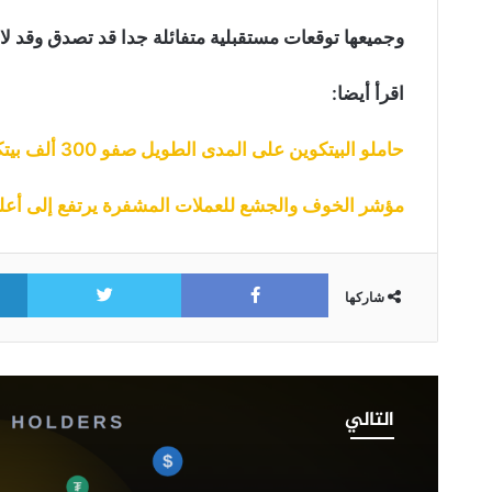
وجميعها توقعات مستقبلية متفائلة جدا قد تصدق وقد لا
اقرأ أيضا:
حاملو البيتكوين على المدى الطويل صفو 300 ألف بيتكوين منذ نوفمبر 2023
مؤشر الخوف والجشع للعملات المشفرة يرتفع إلى أعلى م
itter
Facebook
شاركها
شبكة
بينانس
التالي
تتجاوز
ترون
وتصبح