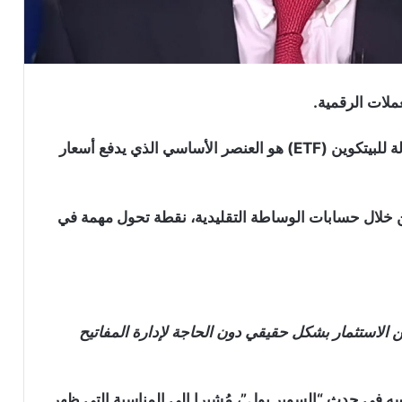
ملات الرقمية.
يشير “توم لي” إلى أن إطلاق صناديق الاستثمار المتداولة للبيتكوين (ETF) هو العنصر الأساسي الذي يدفع أسعار
 من خلال حسابات الوساطة التقليدية، نقطة تحول مهمة في
 من الاستثمار بشكل حقيقي دون الحاجة لإدارة المفاتيح
ه في حدث “السوبر بول”، مُشيرا إلى المناسبة التي ظهر