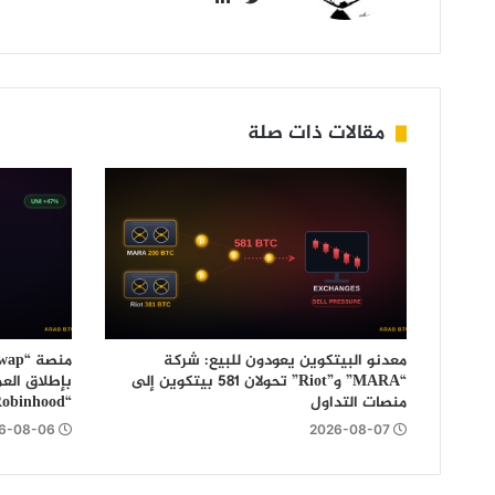
Twitter
مقالات ذات صلة
معدنو البيتكوين يعودون للبيع: شركة
“MARA” و”Riot” تحولان 581 بيتكوين إلى
بإطلاق الع
منصات التداول
“Robinhood”: التفاصيل
6-08-06
2026-08-07