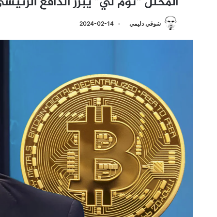
المحلل “توم لي” يُبرز الدافع الرئيسي
شوقي دليمي
2024-02-14