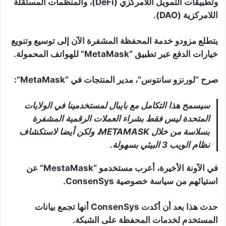
وتطبيقات التمويل اللامركزي (DeFi)، والمنظمات المستقلة
اللامركزية (DAO).
يتطلع مزودو خدمة المحفظة المشفرة الآن إلى توسيع وتنويع
خيارات الدفع عبر تطبيق “MetaMask” للهواتف المحمولة.
صرح “لورنزو سانتوس”، مدير المنتجات في “MetaMask”:
سيسمح هذا التكامل مع بايبال لمستخدمينا في الولايات
المتحدة ليس فقط بشراء العملات الرقمية المشفرة
بسلاسة من خلال METAMASK، ولكن أيضا لاستكشاف
نظام الويب 3 البيئي بسهولة.
في الآونة الأخيرة، أعرب مستخدمو “MestaMask” عن
استيائهم من سياسة خصوصية ConsenSys.
حدث هذا بعد أن أكدت ConsenSys أنها تجمع بيانات
المستخدم لخدمات المحفظة على الشبكة.