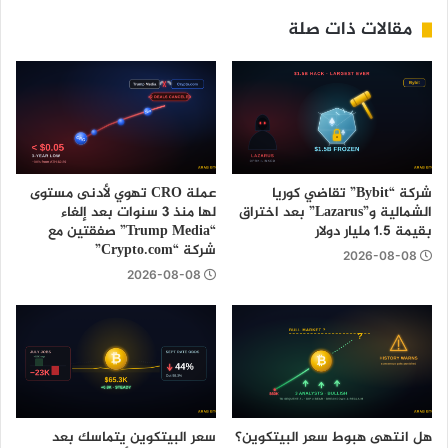
مقالات ذات صلة
شركة “Bybit” تقاضي كوريا
عملة CRO تهوي لأدنى مستوى
الشمالية و”Lazarus” بعد اختراق
لها منذ 3 سنوات بعد إلغاء
بقيمة 1.5 مليار دولار
“Trump Media” صفقتين مع
شركة “Crypto.com”
2026-08-08
2026-08-08
هل انتهى هبوط سعر البيتكوين؟
سعر البيتكوين يتماسك بعد