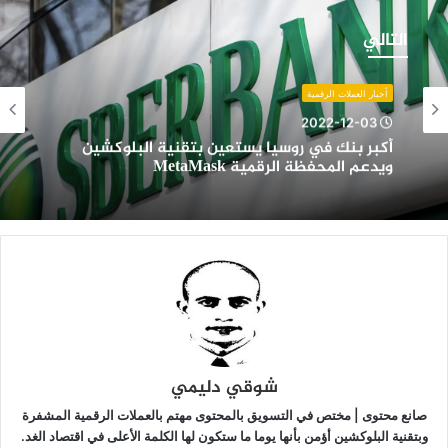
كبر
نك
التالي
ي
وسيا
ستعين
أخبار العملات الرقمية
تقنية
2022-12-03
لبلوكشين
أكبر بنك في روسيا يستعين بتقنية البلوكشين
يدعم
ويدعم المحفظة الرقمية MetaMask
لمحفظة
لرقمية
MetaMas
شوقي دليمي
صانع محتوى | مختص في التسويق بالمحتوى مهتم بالعملات الرقمية المشفرة
وبتقنية البلوكشين أؤمن بأنها يوما ما ستكون لها الكلمة الأعلى في اقتصاد الغد.