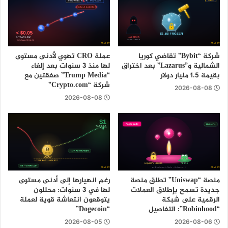
شركة “Bybit” تقاضي كوريا
عملة CRO تهوي لأدنى مستوى
الشمالية و”Lazarus” بعد اختراق
لها منذ 3 سنوات بعد إلغاء
بقيمة 1.5 مليار دولار
“Trump Media” صفقتين مع
شركة “Crypto.com”
2026-08-08
2026-08-08
منصة “Uniswap” تطلق منصة
رغم انهيارها إلى أدنى مستوى
جديدة تسمح بإطلاق العملات
لها في 3 سنوات: محللون
الرقمية على شبكة
يتوقعون انتعاشة قوية لعملة
“Robinhood”: التفاصيل
“Dogecoin”
2026-08-05
2026-08-06