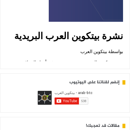
إنضم لقناتنا على اليوتيوب
مقالات قد تعجبك!