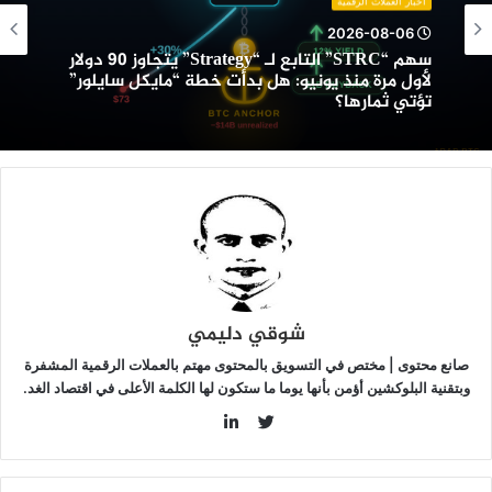
أخبار العملات الرقمية
“Strategy”
2026-08-06
تجاوز
سهم “STRC” التابع لـ “Strategy” يتجاوز 90 دولار
9
لأول مرة منذ يونيو: هل بدأت خطة “مايكل سايلور”
ولار
تؤتي ثمارها؟
أول
رة
نذ
ونيو:
ل
دأت
طة
مايكل
ايلور”
ؤتي
شوقي دليمي
مارها؟
صانع محتوى | مختص في التسويق بالمحتوى مهتم بالعملات الرقمية المشفرة
وبتقنية البلوكشين أؤمن بأنها يوما ما ستكون لها الكلمة الأعلى في اقتصاد الغد.
LinkedIn
Twitter