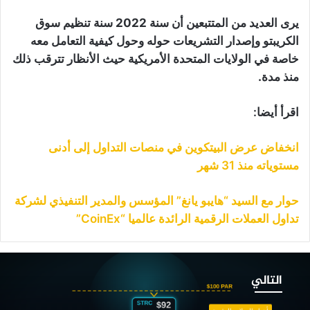
يرى العديد من المتتبعين أن سنة 2022 سنة تنظيم سوق
الكريبتو وإصدار التشريعات حوله وحول كيفية التعامل معه
خاصة في الولايات المتحدة الأمريكية حيث الأنظار تترقب ذلك
منذ مدة.
اقرأ أيضا:
انخفاض عرض البيتكوين في منصات التداول إلى أدنى
مستوياته منذ 31 شهر
حوار مع السيد “هايبو يانغ” المؤسس والمدير التنفيذي لشركة
تداول العملات الرقمية الرائدة عالميا “CoinEx”
هم
“STRC”
التالي
لتابع
ـ