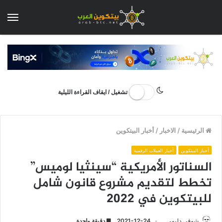
الق
تشغيل / ايقاف القراءة الليلية
الرئيسية
/
الاخبار
/
أخبار البيتكوين
أخبار البيتكوين
أخبار العملات الرقمية
السناتور الأمريكية “سينثيا لوميس”
تخطط لتقديم مشروع قانون شامل
للبيتكوين في 2022
شوقي دليمي
2021-12-24
دقيقة واحدة