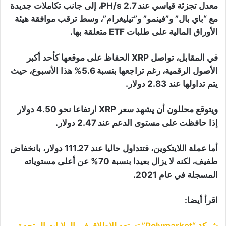
معدل تجزئة قياسي عند 2.7 PH/s، إلى جانب تكاملات جديدة
مع “باي بال” و”فينمو” و”تيليغرام”، وسط ترقب موافقة هيئة
الأوراق المالية على طلبات ETF متعلقة بها.
في المقابل، تواصل XRP الحفاظ على موقعها كأحد أكبر
الأصول الرقمية، رغم تراجعها بنسبة 5.6% هذا الأسبوع، حيث
يتم تداولها عند 2.83 دولار.
ويتوقع محللون أن يشهد سعر XRP ارتفاعا نحو 4.50 دولار
إذا حافظت على مستوى الدعم عند 2.47 دولار.
أما عملة اللايتكوين، فتتداول حاليا عند 111.27 دولار، بانخفاض
طفيف، لكنه لا يزال بعيدا بنسبة 70% عن أعلى مستوياته
المسجلة في عام 2021.
اقرأ أيضا: