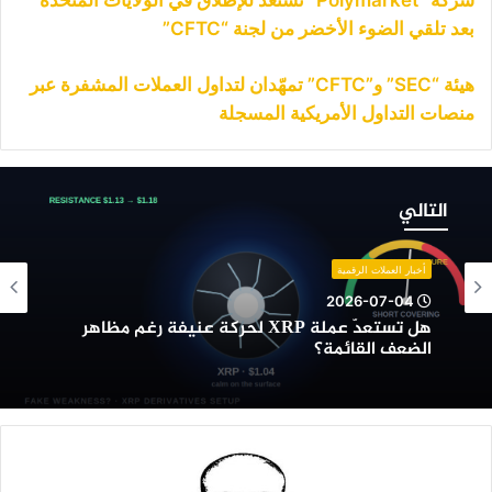
شركة “Polymarket” تستعد للإطلاق في الولايات المتحدة
بعد تلقي الضوء الأخضر من لجنة “CFTC”
هيئة “SEC” و”CFTC” تمهّدان لتداول العملات المشفرة عبر
منصات التداول الأمريكية المسجلة
ل
ستعدّ
التالي
ملة
XR
حركة
أخبار العملات الرقمية
نيفة
2026-07-04
غم
هل تستعدّ عملة XRP لحركة عنيفة رغم مظاهر
ظاهر
الضعف القائمة؟
لضعف
لقائمة؟