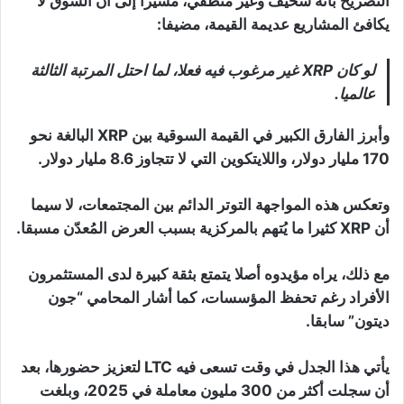
التصريح بأنه سخيف وغير منطقي، مشيرا إلى أن السوق لا
يكافئ المشاريع عديمة القيمة، مضيفا:
لو كان XRP غير مرغوب فيه فعلا، لما احتل المرتبة الثالثة
عالميا.
وأبرز الفارق الكبير في القيمة السوقية بين XRP البالغة نحو
170 مليار دولار، واللايتكوين التي لا تتجاوز 8.6 مليار دولار.
وتعكس هذه المواجهة التوتر الدائم بين المجتمعات، لا سيما
أن XRP كثيرا ما يُتهم بالمركزية بسبب العرض المُعدّن مسبقا.
مع ذلك، يراه مؤيدوه أصلا يتمتع بثقة كبيرة لدى المستثمرون
الأفراد رغم تحفظ المؤسسات، كما أشار المحامي “جون
ديتون” سابقا.
يأتي هذا الجدل في وقت تسعى فيه LTC لتعزيز حضورها، بعد
أن سجلت أكثر من 300 مليون معاملة في 2025، وبلغت