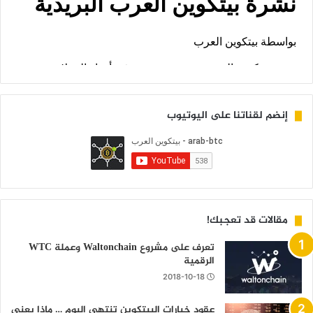
إنضم لقناتنا على اليوتيوب
مقالات قد تعجبك!
تعرف على مشروع Waltonchain وعملة WTC
الرقمية
2018-10-18
عقود خيارات البيتكوين تنتهي اليوم … ماذا يعني