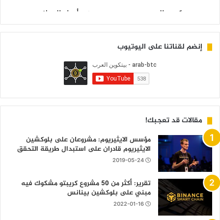
إنضم لقناتنا على اليوتيوب
مقالات قد تعجبك!
مؤسس الايثيريوم: مشروعان على بلوكشين
الايثيريوم قادران على استبدال طريقة التحقق
2019-05-24
تقرير: أكثر من 50 مشروع كريبتو مشكوك فيه
مبني على بلوكشين بينانس
2022-01-16