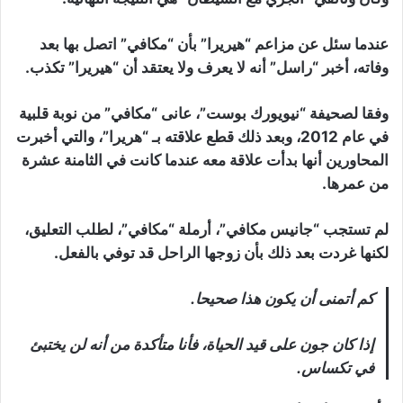
عندما سئل عن مزاعم “هيريرا” بأن “مكافي” اتصل بها بعد
وفاته، أخبر “راسل” أنه لا يعرف ولا يعتقد أن “هيريرا” تكذب.
وفقا لصحيفة “نيويورك بوست”، عانى “مكافي” من نوبة قلبية
في عام 2012، وبعد ذلك قطع علاقته بـ “هريرا”، والتي أخبرت
المحاورين أنها بدأت علاقة معه عندما كانت في الثامنة عشرة
من عمرها.
لم تستجب “جانيس مكافي”، أرملة “مكافي”، لطلب التعليق،
لكنها غردت بعد ذلك بأن زوجها الراحل قد توفي بالفعل.
كم أتمنى أن يكون هذا صحيحا.
إذا كان جون على قيد الحياة، فأنا متأكدة من أنه لن يختبئ
في تكساس.