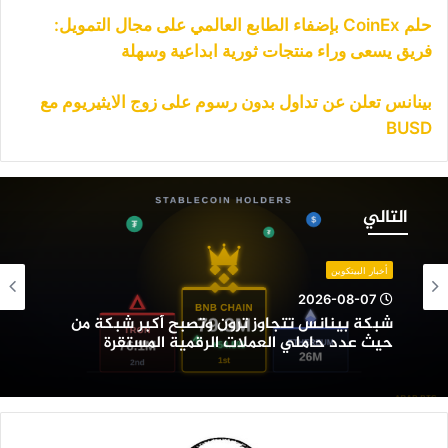
حلم CoinEx بإضفاء الطابع العالمي على مجال التمويل:
فريق يسعى وراء منتجات ثورية ابداعية وسهلة
بينانس تعلن عن تداول بدون رسوم على زوج الايثيريوم مع
BUSD
بكة
ينانس
التالي
تجاوز
رون
تصبح
أخبار البيتكوين
كبر
2026-08-07
بكة
شبكة بينانس تتجاوز ترون وتصبح أكبر شبكة من
ن
حيث عدد حاملي العملات الرقمية المستقرة
يث
دد
املي
لعملات
لرقمية