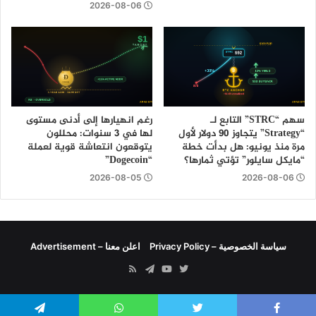
2026-08-06
سهم “STRC” التابع لـ
رغم انهيارها إلى أدنى مستوى
“Strategy” يتجاوز 90 دولار لأول
لها في 3 سنوات: محللون
مرة منذ يونيو: هل بدأت خطة
يتوقعون انتعاشة قوية لعملة
“مايكل سايلور” تؤتي ثمارها؟
“Dogecoin”
2026-08-05
2026-08-06
سياسة الخصوصية – Privacy Policy
اعلن معنا – Advertisement