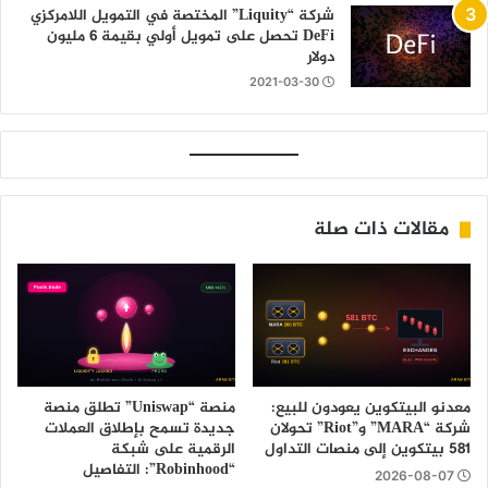
شركة “Liquity” المختصة في التمويل اللامركزي
DeFi تحصل على تمويل أولي بقيمة 6 مليون
دولار
2021-03-30
مقالات ذات صلة
معدنو البيتكوين يعودون للبيع:
منصة “Uniswap” تطلق منصة
شركة “MARA” و”Riot” تحولان
جديدة تسمح بإطلاق العملات
581 بيتكوين إلى منصات التداول
الرقمية على شبكة
“Robinhood”: التفاصيل
2026-08-07