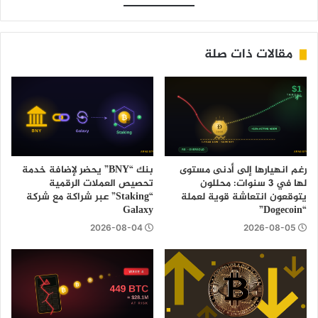
مقالات ذات صلة
رغم انهيارها إلى أدنى مستوى
بنك “BNY” يحضر لإضافة خدمة
لها في 3 سنوات: محللون
تحصيص العملات الرقمية
يتوقعون انتعاشة قوية لعملة
“Staking” عبر شراكة مع شركة
Galaxy
“Dogecoin”
2026-08-04
2026-08-05