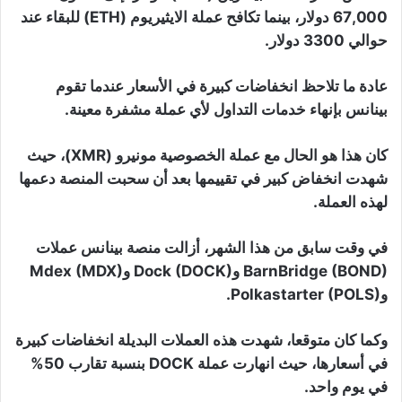
67,000 دولار، بينما تكافح عملة الايثيريوم (ETH) للبقاء عند
حوالي 3300 دولار.
عادة ما تلاحظ انخفاضات كبيرة في الأسعار عندما تقوم
بينانس بإنهاء خدمات التداول لأي عملة مشفرة معينة.
كان هذا هو الحال مع عملة الخصوصية مونيرو (XMR)، حيث
شهدت انخفاض كبير في تقييمها بعد أن سحبت المنصة دعمها
لهذه العملة.
في وقت سابق من هذا الشهر، أزالت منصة بينانس عملات
BarnBridge (BOND) وDock (DOCK) وMdex (MDX)
وPolkastarter (POLS).
وكما كان متوقعا، شهدت هذه العملات البديلة انخفاضات كبيرة
في أسعارها، حيث انهارت عملة DOCK بنسبة تقارب 50%
في يوم واحد.