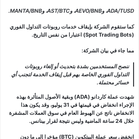
ADA/TUSD، وAEVO/BNB، وAST/BTC، وMANTA/BNB.
كما ستقوم الشركة بإيقاف خدمات روبوتات التداول الفوري
(Spot Trading Bots) اعتبارا من نفس التاريخ.
مما جاء في بيان الشركة:
ننصح المستخدمين بشدة بتحديث أو إلغاء روبوتات
التداول الفوري الخاصة بهم قبل إيقاف الخدمة لتجنب أي
خسائر محتملة.
شهدت عملة كاردانو (ADA) وبقية الأصول المتأثرة بهذه
الإجراء انخفاض في قيمتها في 31 يوليو، وقد يكون هذا
الانخفاض ناتج عن الهبوط العام في سوق العملات المشفرة
خلال 24 ساعة الماضية وليس نتيجة لقرار بينانس.
انخفض سعر عملة البيتكوين (BTC) مؤخرا إلى ما دون