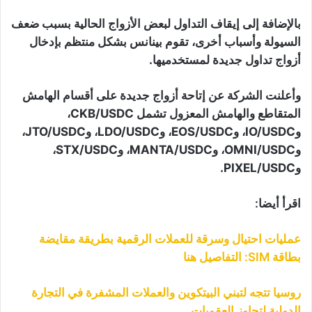
بالإضافة إلى إيقاف التداول لبعض الأزواج الحالية بسبب ضعف
السيولة وأسباب أخرى، تقوم بينانس بشكل منتظم بإدخال
أزواج تداول جديدة لمستخدميها.
وأعلنت الشركة عن إتاحة أزواج جديدة على أقسام الهامش
المتقاطع والهامش المعزول تشمل CKB/USDC،
وIO/USDC، وEOS/USDC، وLDO/USDC، وJTO/USDC،
وOMNI/USDC، وMANTA/USDC، وSTX/USDC،
وPIXEL/USDC.
اقرأ أيضا:
عمليات احتيال وسرقة للعملات الرقمية بطريقة مقايضة
بطاقة SIM: التفاصيل هنا
روسيا تتجه لتبني البيتكوين والعملات المشفرة في التجارة
الدولية لتجاوز العقوبات