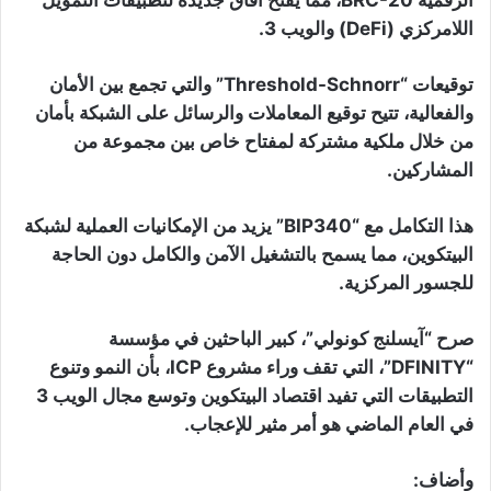
الرقمية BRC-20، مما يفتح آفاق جديدة لتطبيقات التمويل
اللامركزي (DeFi) والويب 3.
توقيعات “Threshold-Schnorr” والتي تجمع بين الأمان
والفعالية، تتيح توقيع المعاملات والرسائل على الشبكة بأمان
من خلال ملكية مشتركة لمفتاح خاص بين مجموعة من
المشاركين.
هذا التكامل مع “BIP340” يزيد من الإمكانيات العملية لشبكة
البيتكوين، مما يسمح بالتشغيل الآمن والكامل دون الحاجة
للجسور المركزية.
صرح “آيسلنج كونولي”، كبير الباحثين في مؤسسة
“DFINITY”، التي تقف وراء مشروع ICP، بأن النمو وتنوع
التطبيقات التي تفيد اقتصاد البيتكوين وتوسع مجال الويب 3
في العام الماضي هو أمر مثير للإعجاب.
وأضاف: