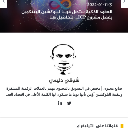
لبيتكوين
2022-01-11
فضل
العقود الذكية ستصل قريبا لبلوكشين البيتكوين
شروع
بفضل مشروع ICP…التفاصيل هنا
ICP…
لتفاصيل
نا
شوقي دليمي
صانع محتوى | مختص في التسويق بالمحتوى مهتم بالعملات الرقمية المشفرة
وبتقنية البلوكشين أؤمن بأنها يوما ما ستكون لها الكلمة الأعلى في اقتصاد الغد.
LinkedIn
Twitter
قنواتنا على التيليغرام