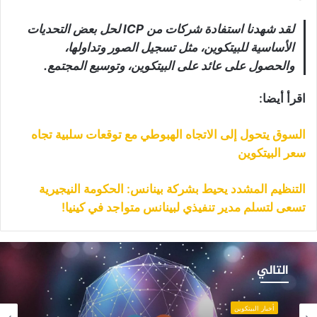
لقد شهدنا استفادة شركات من ICP لحل بعض التحديات
الأساسية للبيتكوين، مثل تسجيل الصور وتداولها،
والحصول على عائد على البيتكوين، وتوسيع المجتمع.
اقرأ أيضا:
السوق يتحول إلى الاتجاه الهبوطي مع توقعات سلبية تجاه
سعر البيتكوين
التنظيم المشدد يحيط بشركة بينانس: الحكومة النيجيرية
تسعى لتسلم مدير تنفيذي لبينانس متواجد في كينيا!
لعقود
لذكية
التالي
تصل
ريبا
بلوكشين
أخبار البيتكوين