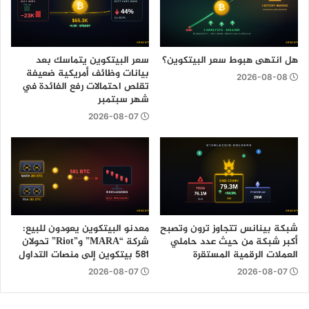
هل انتهى هبوط سعر البيتكوين؟
سعر البيتكوين يتماسك بعد
بيانات وظائف أمريكية ضعيفة
2026-08-08
تقلص احتمالات رفع الفائدة في
شهر سبتمبر
2026-08-07
شبكة بينانس تتجاوز ترون وتصبح
معدنو البيتكوين يعودون للبيع:
أكبر شبكة من حيث عدد حاملي
شركة “MARA” و”Riot” تحولان
العملات الرقمية المستقرة
581 بيتكوين إلى منصات التداول
2026-08-07
2026-08-07