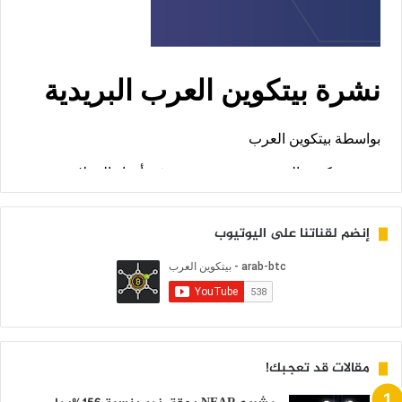
إنضم لقناتنا على اليوتيوب
مقالات قد تعجبك!