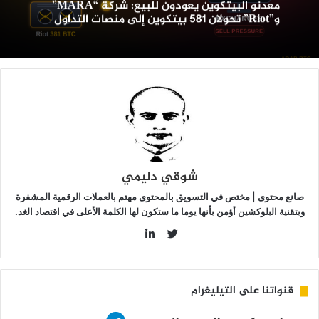
معدنو البيتكوين يعودون للبيع: شركة “MARA”
حولان
و”Riot” تحولان 581 بيتكوين إلى منصات التداول
58
يتكوين
لى
نصات
لتداول
شوقي دليمي
صانع محتوى | مختص في التسويق بالمحتوى مهتم بالعملات الرقمية المشفرة
وبتقنية البلوكشين أؤمن بأنها يوما ما ستكون لها الكلمة الأعلى في اقتصاد الغد.
LinkedIn
Twitter
قنواتنا على التيليغرام