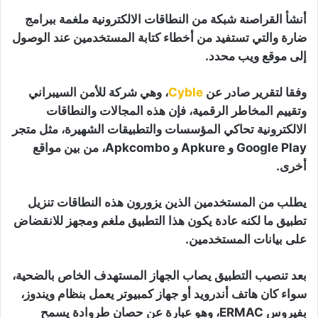
أنشأ القراصنة شبكة من النطاقات الالكترونية ملغمة ببرامج
ضارة والتي تستفيد من أخطاء كتابة المستخدمين عند الوصول
إلى موقع ويب محدد.
وفقا لتقرير صادر عن
Cyble
، وهي شركة للأمن السيبراني
وتقييم المخاطر الرقمية، فإن هذه المجالات والنطاقات
الالكترونية تحاكي المؤسسات والتطبيقات الشهيرة، مثل متجر
Google Play و Apkure و Apkcombo، من بين مواقع
أخرى.
يطلب من المستخدمين الذين يزورون هذه النطاقات تنزيل
تطبيق ما لكنه عادة يكون هذا التطبيق ملغم ومجهز للانقضاض
على بيانات المستخدمين.
بعد تنصيب التطبيق يصاب الجهاز المستهدف الخاص بالضحية،
سواء كان هاتف أندرويد أو جهاز كمبيوتر يعمل بنظام ويندوز،
بفيروس ERMAC، وهو عبارة عن حصان طروادة يسمح