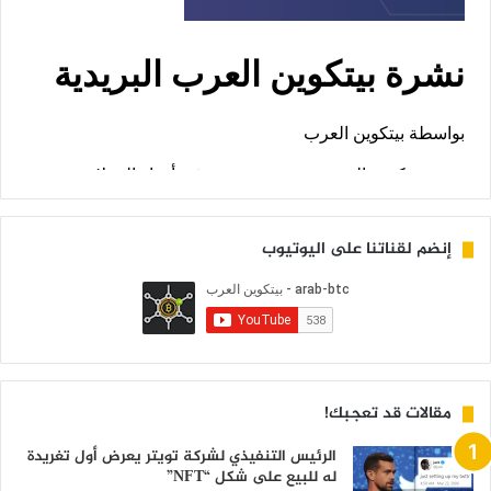
إنضم لقناتنا على اليوتيوب
مقالات قد تعجبك!
الرئيس التنفيذي لشركة تويتر يعرض أول تغريدة
له للبيع على شكل “NFT”