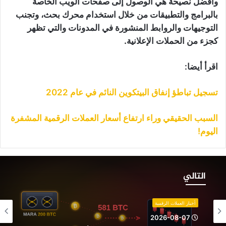
وأفضل نصيحة هي الوصول إلى صفحات الويب الخاصة
بالبرامج والتطبيقات من خلال استخدام محرك بحث، وتجنب
التوجيهات والروابط المنشورة في المدونات والتي تظهر
كجزء من الحملات الإعلانية.
اقرأ أيضا:
تسجيل تباطؤ إنفاق البيتكوين النائم في عام 2022
السبب الحقيقي وراء ارتفاع أسعار العملات الرقمية المشفرة
اليوم!
عدنو
لبيتكوين
التالي
عودون
لبيع:
ركة
أخبار العملات الرقمية
“MARA”
2026-08-07
و”Riot”