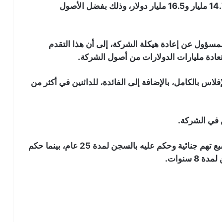
وتقدر FTX أن إجمالي المبالغ المستردة سيتراوح بين 14.7 مليار و16.5 مليار دولار، وذلك بفضل الأصول
استحواذ “Backpack” على شركة FTX
يواجه عراقيل قانونية: التفاصيل
جيه راي”، الرئيس التنفيذي لشركة FTX والمسؤول عن إعادة هيكلة الشركة، إلى أن هذا التقدم
ادة مليارات الدولارات من أصول الشركة.
شركة FTX تحدد موعد سريان التوزيعات
الأولية لدائنيها
لاس بالكامل، بالإضافة إلى الفائدة، للدائنين في أكثر من
FTX تستعد لبدء السداد للعملاء في أوائل
2025
أدين الرئيس التنفيذي السابق، “سام بانكمان فريد”، بسبع تهم جنائية وحكم عليه بالسجن لمدة 25 عام، بينما حكم
الرئيس التنفيذي السابق لـ “Alameda”
سنوات.
يتنازل عن أصوله لدائني شركة FTX
شركة FTX لن تدفع 2.5 مليار دولار من
مطالبات عملائها: إليكم السبب!