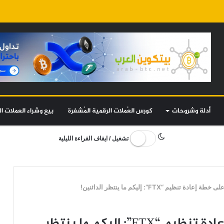
أدلة وشروحات
كورس العُملات الرقمية المُشفرة
بيع وشراء العملات ال
تشغيل / ايقاف القراءة الليلية
نظيم “FTX”: إليكم ما ينتظر الدائنين!
المحكمة تمنح الموافقة على خطة إعادة تنظيم “FTX”: إليكم ما ينتظر