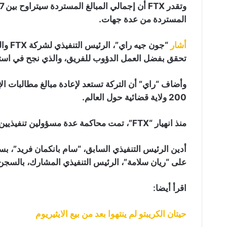
المستردة من عدة جهات.
أشار
“جون 
تحقق بفضل العمل الدؤوب للفريق، والذي نجح في استع
وأضاف “راي” أن التركة تستعد لإعادة مبالغ مطالبات الإف
200 ولاية قضائية حول العالم.
منذ انهيار “FTX”، تمت محاكمة عدة مسؤولين تنفيذيين في الشركة.
على “ريان سلامة”، الرئيس التنفيذي المشارك، بالسجن لمدة 8 
اقرأ أيضا:
حيتان الكريبتو لم ينتهوا بعد من بيع الايثيريوم