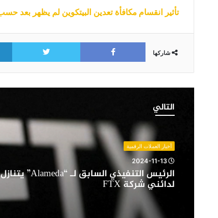
تأثير انقسام مكافأة تعدين البيتكوين لم يظهر بعد حسب 
itter
Facebook
شاركها
الرئيس
التنفيذي
التالي
السابق
لـ
“Alameda”
يتنازل
أخبار العملات الرقمية
عن
2024-11-13
أصوله
الرئيس التنفيذي السابق 
لدائني
لدائني شركة FTX
شركة
FTX