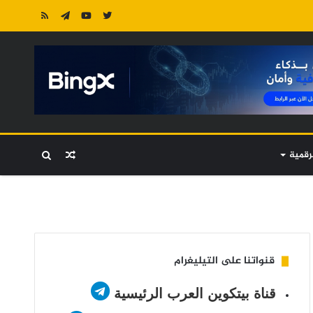
رقمية
مقال
بحث
عشوائي
عن
قنواتنا على التيليغرام
قناة بيتكوين العرب الرئيسية