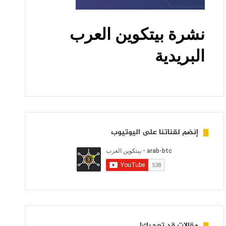
إنضم لقناتنا على اليوتيوب
مقالات قد تعجبك!