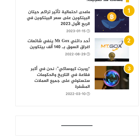
مامدى احتمالية تأثير تراكم حيتان
البيتكوين على سعر البيتكوين في
الربع الأول 2023
2023-01-15
أحد دائني Mt Gox ينفي شائعات
اغراق السوق بـ 140 ألف بيتكوين
2022-08-29
“روبرت كيوساكي”: نحن في أكبر
فقاعة في التاريخ والحكومات
ستستولي على جميع العملات
المشفرة
2022-03-10