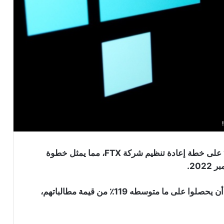
وافقت محكمة الإفلاس الأمريكية في مقاطعة “ديلاوير” على خطة إعادة تنظيم شركة FTX، مما يمثل خطوة
20.
تتضمن الخطة استرداد كبير للدائنين، حيث من المتوقع أن يحصلوا على ما متوسطه 119٪ من قيمة مطالباتهم،
شركة FTX لن تدفع 2.5 مليار دولار من
مطالبات عملائها: إليكم السبب!