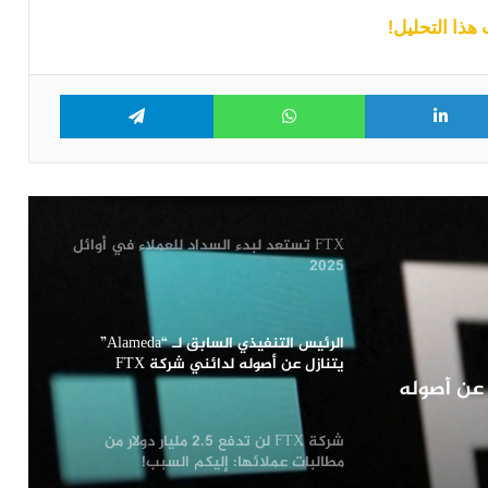
هذا التحليل!
استحواذ “Backpack” على شركة FTX
يواجه عراقيل قانونية: التفاصيل
Telegram
WhatsApp
LinkedIn
Tw
شركة FTX تحدد موعد سريان التوزيعات
الأولية لدائنيها
FTX تستعد لبدء السداد للعملاء في أوائل
2025
الرئيس التنفيذي السابق لـ “Alameda”
يتنازل عن أصوله لدائني شركة FTX
لـ “Alameda” يتنازل عن أصوله
شركة FTX لن تدفع 2.5 مليار دولار من
مطالبات عملائها: إليكم السبب!