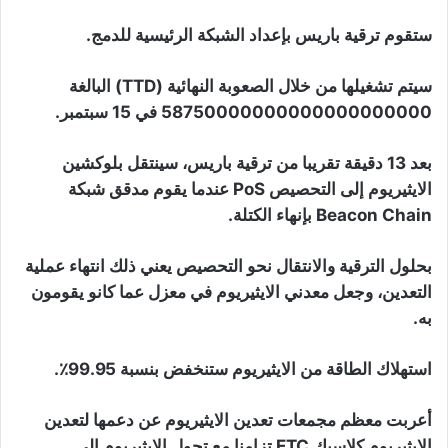
ستقوم ترقية باريس بإعداد الشبكة الرئيسية للدمج.
سيتم تشغيلها من خلال الصعوبة النهائية (TTD) البالغة
58750000000000000000000 في 15 سبتمبر.
بعد 13 دقيقة تقريبا من ترقية باريس، سينتقل بلوكشين
الايثيريوم إلى التحصيص PoS عندما يقوم مدقق شبكة
Beacon Chain بإنهاء الكتلة.
بحلول الترقية والانتقال نحو التحصيص يعني ذلك انتهاء عملية
التعدين، وجعل معدني الايثيريوم في معزل عما كانو يقومون
به.
استهلاك الطاقة من الايثيريوم ستنخفض ​​بنسبة 99.95٪.
أعربت معظم مجمعات تعدين الايثيريوم عن دعمها لتعدين
الايثيريوم كلاسيك ETC تزامنا مع تحول الايثيريوم إلى