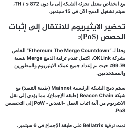
مع انخفاض معدل تجزئة الشبكة إلى ما دون 872 TH / s،
سيتم تشغيل الدمج الآن في 15 سبتمبر.
تحضير الايثيريوم للانتقال إلى إثبات
الحصص (PoS):
وفقا لـ “Ethereum The Merge Countdown” الخاص
بشركة OKLink، اكتمل تقدم ترقية الدمج Merge بنسبة
99.76٪ حيث تم إعداد جميع عملاء الايثيريوم والمطورين
والمستخدمين.
سيتم دمج الشبكة الرئيسية Mainnet (طبقة التنفيذ) مع
شبكة Beacon Chain (طبقة الإجماع)، مما يؤدي إلى نقل
الايثيريوم من آلية اثبات العمل -التعدين- PoW إلى التحصيص
PoS.
تمت ترقية Bellatrix على طبقة الإجماع في 6 سبتمبر.