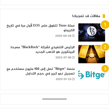
مقالات قد تعجبك!
عملة Tezos تتفوق على EOS لأول مرة في تاريخ
الكريبتو
2020-04-26
الرئيس التنفيذي لشركة “BlackRock” مصرحا:
البيتكوين هو الذهب الجديد
2023-07-06
منصة “Bitget” تصل إلى 100 مليون مستخدم مع
تسجيل نمو كبير في حجم التداول
2025-01-23