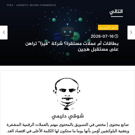
طاقات
م
التالي
ملات
ستقرة؟
ركة
أخبار الايثيريوم
فيزا”
2026-07-16
راهن
بطاقات أم عملات مستقرة؟ شركة “فيزا” تراهن
لى
على مستقبل هجين
ستقبل
جين
شوقي دليمي
صانع محتوى | مختص في التسويق بالمحتوى مهتم بالعملات الرقمية المشفرة
وبتقنية البلوكشين أؤمن بأنها يوما ما ستكون لها الكلمة الأعلى في اقتصاد الغد.