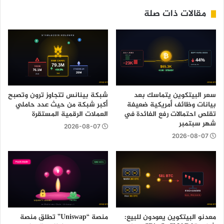
مقالات ذات صلة
سعر البيتكوين يتماسك بعد
شبكة بينانس تتجاوز ترون وتصبح
بيانات وظائف أمريكية ضعيفة
أكبر شبكة من حيث عدد حاملي
تقلص احتمالات رفع الفائدة في
العملات الرقمية المستقرة
شهر سبتمبر
2026-08-07
2026-08-07
معدنو البيتكوين يعودون للبيع:
منصة “Uniswap” تطلق منصة