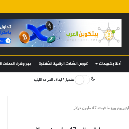
أدلة وشروحات
كورس العُملات الرقمية المُشفرة
بيع وشراء العملات ال
تشغيل / ايقاف القراءة الليلية
ع ما قيمته 47 مليون دولار