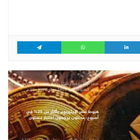
نحو 2000 دولار أم سيشهد مزيد من
التقهقر؟
ارتفاع حجم تداول الإيثيريوم: هل هو مؤشر
لنجاح سعر ETH في الاختراق؟
Telegram
WhatsApp
LinkedIn
Tw
انتعاش سعر البيتكوين من أدنى مستوياته
الشهرية والايثيريوم يستعيد مستوى 2000
دولار
سعر الإيثيريوم يشكّل راية صعودية…لكن
خطر الهبوط إلى 1400 دولار لا يزال قائم
هبوط سعر الإيثيريوم بأكثر من 25% في
أسبوع: محللون يرجّحون اختبار مستوى
2000 دولار قبل التعافي
ن 25% في أسبوع: محللون
تحليل سعر الايثيريوم: هل يتجه سعر ETH