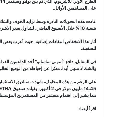
على المساهمين الأوائل.
بنسبة 10% خلال الأسبوع الماضي، ليتداول سعر الايثيريوم حاليا بأقل من 2,400 دولار.
أثار هذا الانخفاض انتقادات إضافية، حيث أعرب بعض ا
للسفينة.
في المقابل، دافع “أنتوني ساسانو” أحد الداعمين القدا
والشك لا تنتهي أبدا، معبّرا عن إحباطه من الوضع الحالي
على الرغم من هذه المخاوف، شهدت صناديق الاستثمار ال
مما يشير إلى اهتمام مستمر من المستثمرين المؤسسا
اقرأ أيضا: