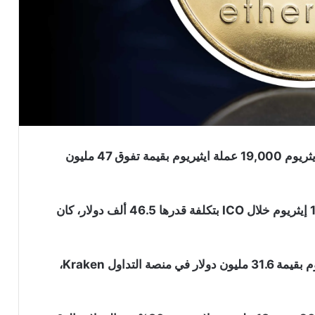
باع أحد الحيتان المشاركين في الطرح الأولي (ICO) للإيثريوم 19,000 عملة ايثيريوم بقيمة تفوق 47 مليون
هذا المستثمر، الذي كان قد حصل سابقا على 150,000 إيثريوم خلال ICO بتكلفة قدرها 46.5 ألف دولار، كان
في أواخر سبتمبر، قام هذا الحوت بإيداع 12,010 إيثريوم بقيمة 31.6 مليون دولار في منصة التداول Kraken،
تحليل سعر الايثيريوم: هل يتجه سعر ETH