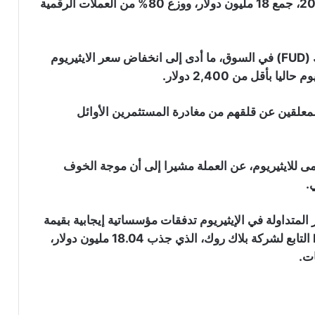
الطرح الأولي للايثيريوم، الذي تم بين يوليو وسبتمبر 2014، جمع 18 مليون دولار، ووزع 80% من العملات الرقمية
نحو 2000 دولار أم سيشهد مزيد من
التقهقر؟
ارتفاع حجم تداول الإيثيريوم: هل هو مؤشر
عادت هذه التحويلات النادرة وسط تزايد الخوف والشك (FUD) في السوق، ما أدى إلى انخفاض سعر الايثيريوم
لنجاح سعر ETH في الاختراق؟
لمعلقين عن قلقهم من مغادرة المستثمرين الأوائل
انتعاش سعر البيتكوين من أدنى مستوياته
الشهرية والايثيريوم يستعيد مستوى 2000
دولار
مى للايثيريوم، عن العملة مشيرا إلى أن موجة الخوف
سعر الإيثيريوم يشكّل راية صعودية…لكن
.
خطر الهبوط إلى 1400 دولار لا يزال قائم
متداولة في الإيثيريوم تدفقات مؤسساتية إيجابية بقيمة
14.45 مليون دولار في 2 أكتوبر، بقيادة صندوق ETHA التابع لشركة بلاك روك، الذي جذب 18.04 مليون دولار،
هبوط سعر الإيثيريوم بأكثر من 25% في
ت.
أسبوع: محللون يرجّحون اختبار مستوى
2000 دولار قبل التعافي
تحليل سعر الايثيريوم: هل يتجه سعر ETH