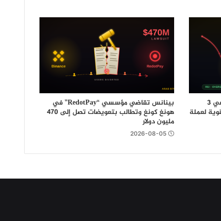
رغم انهيارها إلى أدنى مستوى لها في 3
بينانس تقاضي مؤسسي “RedotPay” في
وية لعملة
هونغ كونغ وتطالب بتعويضات تصل إلى 470
مليون دولار
2026-08-05