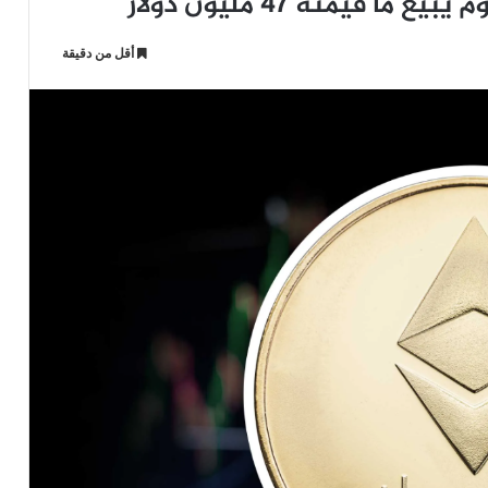
قيمته 47 مليون دولار
أقل من دقيقة