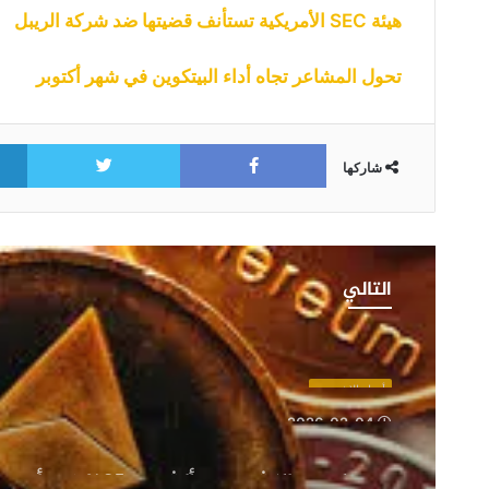
هيئة SEC الأمريكية تستأنف قضيتها ضد شركة الريبل
تحول المشاعر تجاه أداء البيتكوين في شهر أكتوبر
itter
Facebook
شاركها
هبوط
سعر
التالي
الإيثيريوم
بأكثر
من
25%
أخبار الايثيريوم
في
2026-02-04
أسبوع:
هبوط سعر الإيثيريوم بأكثر م
محللون
يرجّحون اختبار مستوى 2000 دولار قبل التعافي
يرجّحون
اختبار