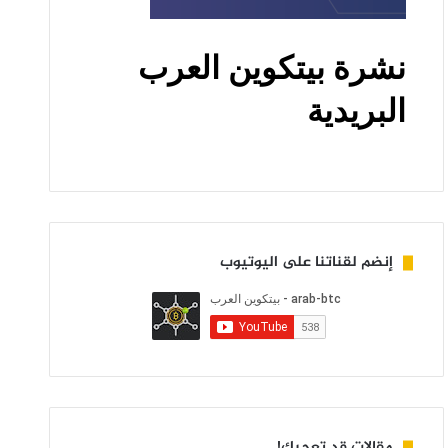
إنضم لقناتنا على اليوتيوب
مقالات قد تعجبك!