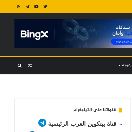
رقمية
مقال
بحث
عشوائي
عن
قنواتنا على التيليغرام
قناة بيتكوين العرب الرئيسية