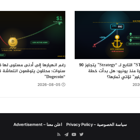
سهم “STRC” التابع لـ “Strategy” يتجاوز 90
مرة منذ يونيو: هل بدأت خطة
سنوات: محللون يتوقعون انتعاشة ق
ور” تؤتي ثمارها؟
“Dogecoin”
2026-08-05
202
سياسة الخصوصية – Privacy Policy
اعلن معنا – Advertisement