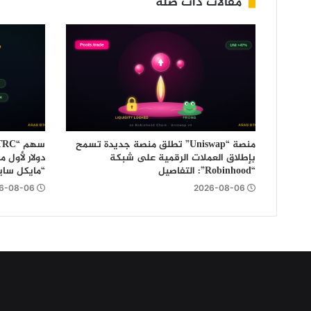
مقالات ذات صلة
منصة “Uniswap” تطلق منصة جديدة تسمح
بإطلاق العملات الرقمية على شبكة
دولار لأول 
“Robinhood”: التفاصيل
“مايكل سايل
6-08-06
2026-08-06