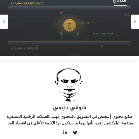
التالي
فترق
رق:
ل
أخبار البيتكوين
صمد
2026-07-31
أخبار العملات الرقمية
ستوى
البيتكوين عند مفترق طرق: هل يصمد مستوى 60
6
2026-07-31
ألف دولار أم يبدأ هبوط جديد؟
لف
ولار
م
بدأ
بوط
التاريخ لا يصب في صالح البيتكوين هل سيبدأ أسوأ
ديد؟
أشهره مع دخول أغسطس؟
شوقي دليمي
صانع محتوى | مختص في التسويق بالمحتوى مهتم بالعملات الرقمية المشفرة
وبتقنية البلوكشين أؤمن بأنها يوما ما ستكون لها الكلمة الأعلى في اقتصاد الغد.
LinkedIn