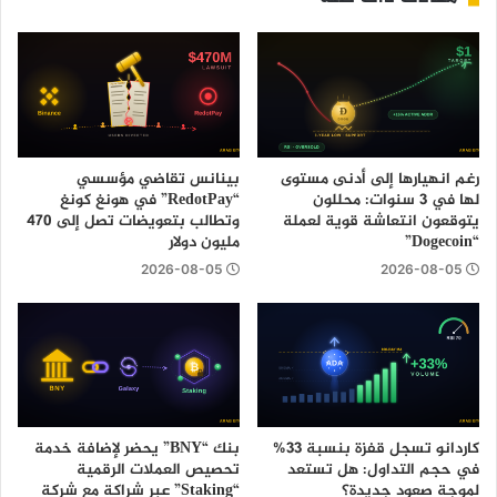
رغم انهيارها إلى أدنى مستوى
بينانس تقاضي مؤسسي
لها في 3 سنوات: محللون
“RedotPay” في هونغ كونغ
يتوقعون انتعاشة قوية لعملة
وتطالب بتعويضات تصل إلى 470
“Dogecoin”
مليون دولار
2026-08-05
2026-08-05
كاردانو تسجل قفزة بنسبة 33%
بنك “BNY” يحضر لإضافة خدمة
في حجم التداول: هل تستعد
تحصيص العملات الرقمية
لموجة صعود جديدة؟
“Staking” عبر شراكة مع شركة