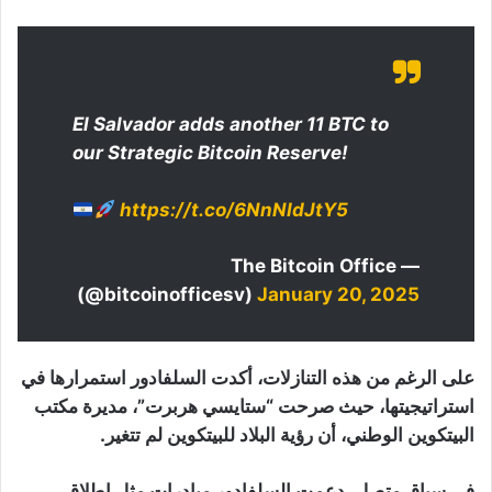
El Salvador adds another 11 BTC to
our Strategic Bitcoin Reserve!
https://t.co/6NnNIdJtY5
— The Bitcoin Office
(@bitcoinofficesv)
January 20, 2025
على الرغم من هذه التنازلات، أكدت السلفادور استمرارها في
استراتيجيتها، حيث صرحت “ستايسي هربرت”، مديرة مكتب
البيتكوين الوطني، أن رؤية البلاد للبيتكوين لم تتغير.
في سياق متصل، دعمت السلفادور مبادرات مثل إطلاق