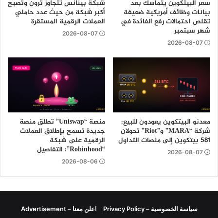
سعر البيتكوين يتماسك بعد
شبكة بينانس تتجاوز ترون وتصبح
بيانات وظائف أمريكية ضعيفة
أكبر شبكة من حيث عدد حاملي
تقلص احتمالات رفع الفائدة في
العملات الرقمية المستقرة
شهر سبتمبر
2026-08-07
2026-08-07
معدنو البيتكوين يعودون للبيع:
منصة “Uniswap” تطلق منصة
شركة “MARA” و”Riot” تحولان
جديدة تسمح بإطلاق العملات
581 بيتكوين إلى منصات التداول
الرقمية على شبكة
“Robinhood”: التفاصيل
2026-08-07
2026-08-06
سياسة الخصوصية – Privacy Policy
اعلن معنا – Advertisement