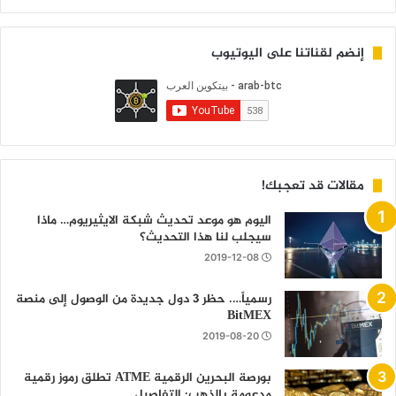
إنضم لقناتنا على اليوتيوب
مقالات قد تعجبك!
اليوم هو موعد تحديث شبكة الايثيريوم… ماذا
سيجلب لنا هذا التحديث؟
2019-12-08
رسمياً…. حظر 3 دول جديدة من الوصول إلى منصة
BitMEX
2019-08-20
بورصة البحرين الرقمية ATME تطلق رموز رقمية
مدعومة بالذهب: التفاصيل