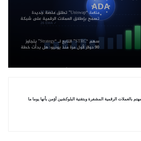
منصة “Uniswap” تطلق منصة جديدة
تسمح بإطلاق العملات الرقمية على شبكة
“Robinhood”: التفاصيل
سهم “STRC” التابع لـ “Strategy” يتجاوز
90 دولار لأول مرة منذ يونيو: هل بدأت خطة
“مايكل سايلور” تؤتي ثمارها؟
رغم انهيارها إلى أدنى مستوى لها في 3
سنوات: محللون يتوقعون انتعاشة قوية
لعملة “Dogecoin”
بينانس تقاضي مؤسسي “RedotPay” في
 بالعملات الرقمية المشفرة وبتقنية البلوكشين أؤمن بأنها يوما ما
هونغ كونغ وتطالب بتعويضات تصل إلى
470 مليون دولار
كاردانو تسجل قفزة بنسبة 33% في حجم
التداول: هل تستعد لموجة صعود جديدة؟