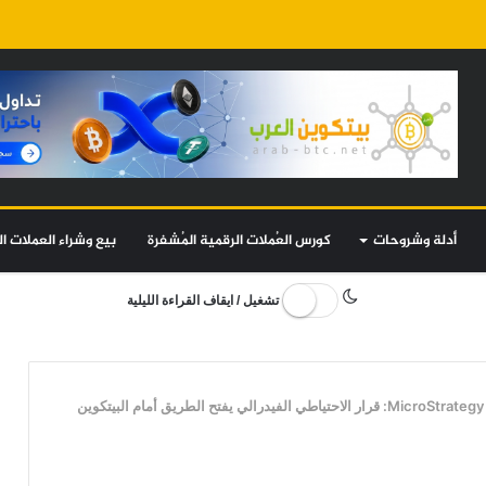
أدلة وشروحات
كورس العُملات الرقمية المُشفرة
بيع وشراء العملات ال
تشغيل / ايقاف القراءة الليلية
الرئيس التنفيذي لشركة MicroStrategy: قرار الاحتياطي الفيدرالي يفتح الطريق أمام البيتكوين