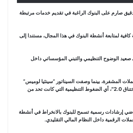
منصة “Uniswap” تطلق منصة جديدة
 في أغسطس 2023 كان يفرض تدقيق صارم على البنوك الراغبة في تقديم خدمات مرتبطة
تسمح بإطلاق العملات الرقمية على شبكة
“Robinhood”: التفاصيل
سهم “STRC” التابع لـ “Strategy” يتجاوز
ية كافية لمتابعة أنشطة البنوك في هذا المجال، مستندا إلى
90 دولار لأول مرة منذ يونيو: هل بدأت خطة
“مايكل سايلور” تؤتي ثمارها؟
صعيد الوضوح التنظيمي والتبني المؤسساتي داخل
رغم انهيارها إلى أدنى مستوى لها في 3
سنوات: محللون يتوقعون انتعاشة قوية
لعملة “Dogecoin”
عملات المشفرة، بينما وصفت السيناتور “سينثيا لوميس”
بينانس تقاضي مؤسسي “RedotPay” في
القرار بأنه نجاح كبير لإنهاء ما يُعرف بـ “عملية نقطة الاختناق 2.0″، أي الضغوط التنظيمية التي كانت تحد من
هونغ كونغ وتطالب بتعويضات تصل إلى
470 مليون دولار
لماضي إرشادات رسمية تسمح للبنوك بالانخراط في أنشطة
كاردانو تسجل قفزة بنسبة 33% في حجم
لات الرقمية داخل النظام المالي التقليدي.
التداول: هل تستعد لموجة صعود جديدة؟