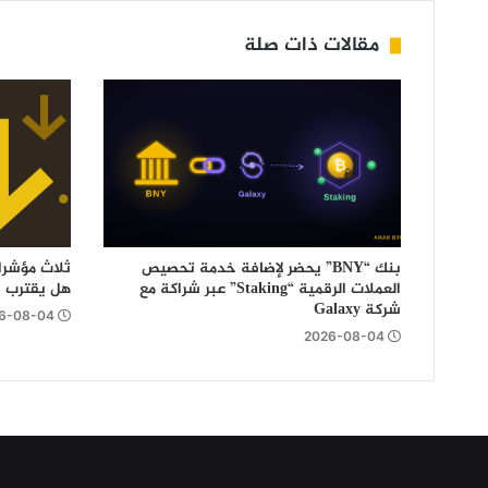
مقالات ذات صلة
بنك “BNY” يحضر لإضافة خدمة تحصيص
ثلاث مؤشرا
العملات الرقمية “Staking” عبر شراكة مع
هل يقترب اختبار 
شركة Galaxy
6-08-04
2026-08-04