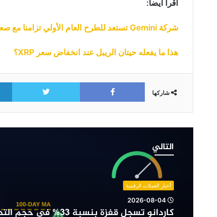
اقرأ أيضا:
شركة Gemini تستعد للطرح العام الأولي تزامنا مع صعود أسهم شركات الكريبتو
هذا ما يفعله حيتان الريبل عند انخفاض سعر XRP؟
itter
Facebook
شاركها
كاردانو
تسجل
التالي
قفزة
بنسبة
33%
في
أخبار العملات الرقمية
حجم
2026-08-04
التداول:
كاردانو تسجل قفزة بنسبة 33% في
هل