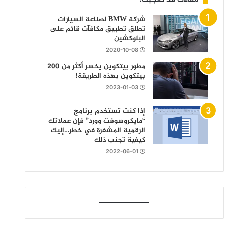
شركة BMW لصناعة السيارات
تطلق تطبيق مكافآت قائم على
البلوكشين
2020-10-08
مطور بيتكوين يخسر أكثر من 200
بيتكوين بهذه الطريقة!
2023-01-03
إذا كنت تستخدم برنامج
“مايكروسوفت وورد” فإن عملاتك
الرقمية المشفرة في خطر…إليك
كيفية تجنب ذلك
2022-06-01