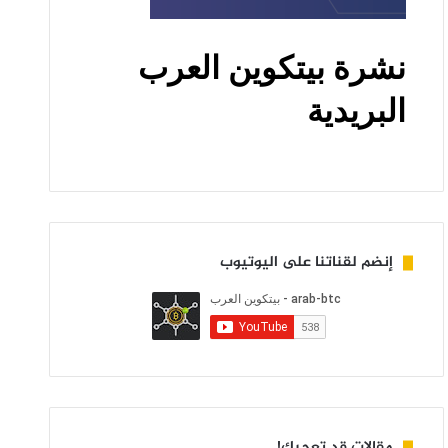
إنضم لقناتنا على اليوتيوب
مقالات قد تعجبك!