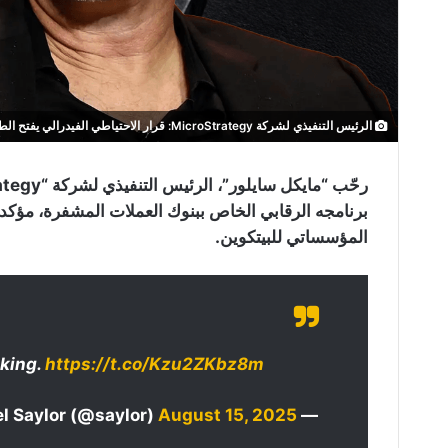
الرئيس التنفيذي لشركة MicroStrategy: قرار الاحتياطي الفيدرالي يفتح الطريق أمام البيتكوين والقطاع المصرفي
برنامجه الرقابي الخاص ببنوك العملات المشفرة، مؤكدا 
المؤسساتي للبيتكوين.
nking.
https://t.co/Kzu2ZKbz8m
August 15, 2025
— Michael Saylor (@saylor)