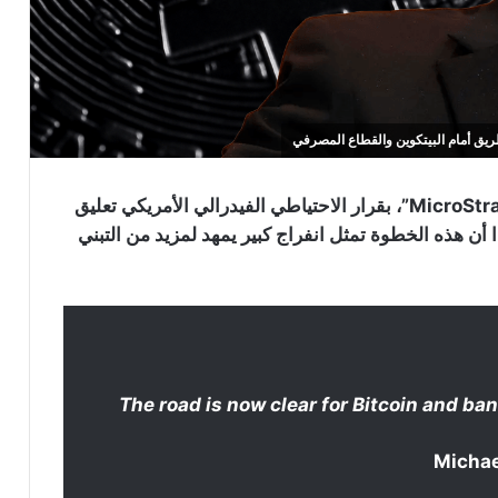
رحّب “مايكل سايلور”، الرئيس التنفيذي لشركة “MicroStrategy”، بقرار الاحتياطي الفيدرالي الأمريكي تعليق
أن هذه الخطوة تمثل انفراج كبير يمهد لمزيد من التبني
The road is now clear for Bitcoin and ba