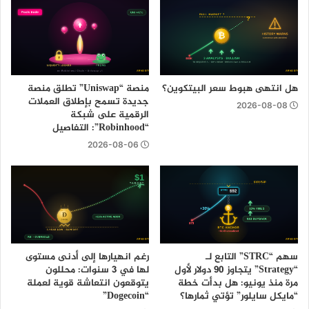
هل انتهى هبوط سعر البيتكوين؟
منصة “Uniswap” تطلق منصة
جديدة تسمح بإطلاق العملات
2026-08-08
الرقمية على شبكة
“Robinhood”: التفاصيل
2026-08-06
سهم “STRC” التابع لـ
رغم انهيارها إلى أدنى مستوى
“Strategy” يتجاوز 90 دولار لأول
لها في 3 سنوات: محللون
مرة منذ يونيو: هل بدأت خطة
يتوقعون انتعاشة قوية لعملة
“مايكل سايلور” تؤتي ثمارها؟
“Dogecoin”