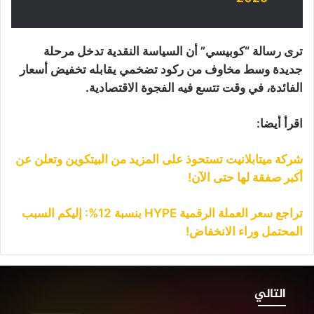
ترى رسالة “كوبيسي” أن السياسة النقدية تدخل مرحلة
جديدة وسط مخاوف من ركود تضخمي يقابله تخفيض أسعار
الفائدة، في وقت تتسع فيه الفجوة الاقتصادية.
اقرأ أيضا:
شركة ميتابلانيت تستحوذ على المزيد من البيتكوين وتعلن عن
أكبر صفقة لها حتى الآن!
تراجع سعر العملة الرقمية HYPE بنسبة 12%: إليكم السبب
المحتمل وراء الانخفاض!
عدنو
لبيتكوين
التالي
عودون