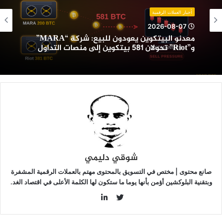
لبيع:
ركة
أخبار العملات الرقمية
“MARA”
2026-08-07
و”Riot”
معدنو البيتكوين يعودون للبيع: شركة “MARA”
حولان
و”Riot” تحولان 581 بيتكوين إلى منصات التداول
58
يتكوين
لى
نصات
لتداول
شوقي دليمي
صانع محتوى | مختص في التسويق بالمحتوى مهتم بالعملات الرقمية المشفرة
وبتقنية البلوكشين أؤمن بأنها يوما ما ستكون لها الكلمة الأعلى في اقتصاد الغد.
LinkedIn
Twitter