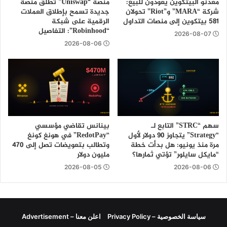
معدنو البيتكوين يعودون للبيع:
منصة “Uniswap” تطلق منصة
شركة “MARA” و”Riot” تحولان
جديدة تسمح بإطلاق العملات
581 بيتكوين إلى منصات التداول
الرقمية على شبكة
“Robinhood”: التفاصيل
2026-08-07
2026-08-06
سهم “STRC” التابع لـ
بينانس تقاضي مؤسسي
“Strategy” يتجاوز 90 دولار لأول
“RedotPay” في هونغ كونغ
مرة منذ يونيو: هل بدأت خطة
وتطالب بتعويضات تصل إلى 470
“مايكل سايلور” تؤتي ثمارها؟
مليون دولار
2026-08-05
2026-08-06
سياسة الخصوصية – Privacy Policy
اعلن معنا – Advertisement