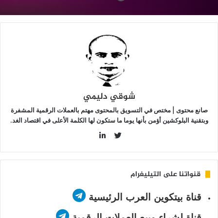
وائد
لى
صولهم
لرقمية
شوقي دليمي
صانع محتوى | مختص في التسويق بالمحتوى مهتم بالعملات الرقمية المشفرة
وبتقنية البلوكشين أؤمن بأنها يوما ما ستكون لها الكلمة الأعلى في اقتصاد الغد.
LinkedIn
Twitter
قنواتنا على التيليغرام
قناة بيتكوين العرب الرئيسية
قناة لشراء وبيع العملات الرقمية