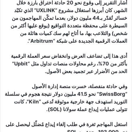
أشار التقرير إلى وقوع نحو 20 حادثة اختراق بارزة خلال
الشهر، كان أبرزها استغلال مشروع “UXLINK” الذي تكبّد
خسائر تُقدّر بـ44 مليون دولار، بعدما تمكّن المهاجمون من
السيطرة على محفظة متعددة التواقيع (يوقع عليها أكثر من
شخص) والتلاعب بها، ما أتاح لهم سك كميات هائلة من
العملات الرقمية الجديدة على شبكة “Arbitrum”.
أدى هذا إلى تضاعف العرض وانخفاض سعر العملة الرقمية
بأكثر من 70%، رغم محاولات منصات تداول مثل “Upbit”
الحد من الأضرار عبر تجميد بعض الأصول.
وفي حادثة منفصلة، خسرت منصة إدارة الأصول
“SwissBorg” نحو 41.5 مليون دولار نتيجة هجوم في سلسلة
التوريد استهدف جهة خارجية موثوقة تُدعى “Kiln”، كانت
تتولى عمليات إيداع عملة سولانا (SOL).
استغل المهاجم ثغرة في طلب إلغاء إيداع مُضلّل ليحصل على
نحو 193,000 وحدة من SOL.