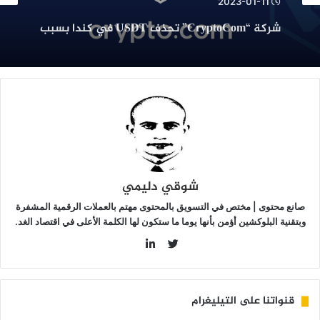
سبب
أخبار العملات الرقمية
شركة “CryptoCom” تحذف USDT في كندا بسبب
لضغوط
2023-04-28
الضغوط التنظيمية
لتنظيمية
سامسونغ تعلن عن الشراكة مع شركة الكريبتو
“Crypto.com”…التفاصيل هنا
شوقي دليمي
صانع محتوى | مختص في التسويق بالمحتوى مهتم بالعملات الرقمية المشفرة
وبتقنية البلوكشين أؤمن بأنها يوما ما ستكون لها الكلمة الأعلى في اقتصاد الغد.
LinkedIn
Twitter
قنواتنا على التيليغرام