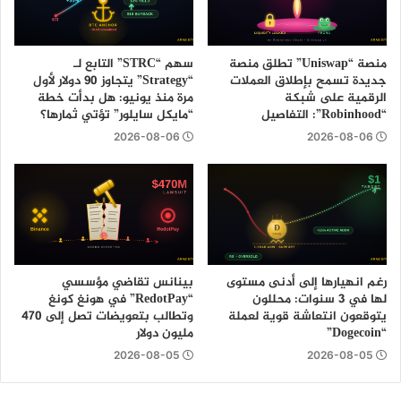
منصة “Uniswap” تطلق منصة
سهم “STRC” التابع لـ
جديدة تسمح بإطلاق العملات
“Strategy” يتجاوز 90 دولار لأول
الرقمية على شبكة
مرة منذ يونيو: هل بدأت خطة
“Robinhood”: التفاصيل
“مايكل سايلور” تؤتي ثمارها؟
2026-08-06
2026-08-06
رغم انهيارها إلى أدنى مستوى
بينانس تقاضي مؤسسي
لها في 3 سنوات: محللون
“RedotPay” في هونغ كونغ
يتوقعون انتعاشة قوية لعملة
وتطالب بتعويضات تصل إلى 470
“Dogecoin”
مليون دولار
2026-08-05
2026-08-05