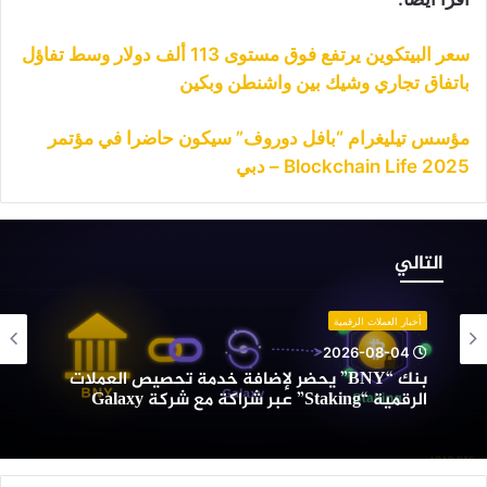
سعر البيتكوين يرتفع فوق مستوى 113 ألف دولار وسط تفاؤل
باتفاق تجاري وشيك بين واشنطن وبكين
مؤسس تيليغرام “بافل دوروف” سيكون حاضرا في مؤتمر
Blockchain Life 2025 – دبي
نك
“BNY”
التالي
حضر
إضافة
دمة
أخبار العملات الرقمية
حصيص
2026-08-04
لعملات
بنك “BNY” يحضر لإضافة خدمة تحصيص العملات
لرقمية
الرقمية “Staking” عبر شراكة مع شركة Galaxy
“Staking”
بر
راكة
ع