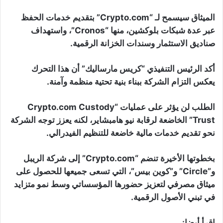
الميثاق سيسمح لـ “Crypto.com” بتقديم خدمات الحفظ
عبر عدة شبكات بلوكشين، منها “Cronos”، واستهداف
صناديق الاستثمار وسندات الخزانة الرقمية.
أكد الرئيس التنفيذي “كريس مارساليك” أن هذا التحرك
يعكس التزام الشركة ببناء بنية تحتية منظمة وآمنة.
الطلب لن يؤثر على عمليات “Crypto.com Custody
Trust” الخاضعة لرقابة نيو هامبشاير، لكنه يعزز توجه الشركة
نحو تقديم خدمات مالية خاضعة للتنظيم الفيدرالي.
بخطوتها الأخيرة تنضم “Crypto.com” إلى شركة الريبل
و”Circle” و”كوين بيس”، التي تسعى جميعها للحصول على
ميثاق مصرفي لتعزيز حضورها المؤسساتي وسط نمو متزايد
في تبني الأصول الرقمية.
اقرأ أيضا: