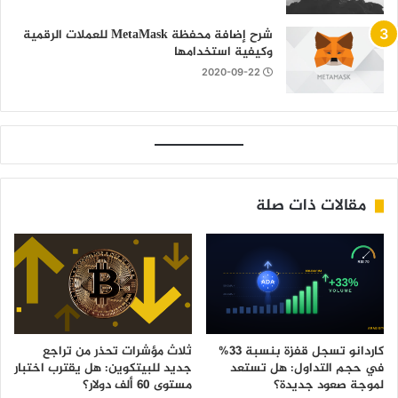
شرح إضافة محفظة MetaMask للعملات الرقمية
وكيفية استخدامها
2020-09-22
مقالات ذات صلة
كاردانو تسجل قفزة بنسبة 33%
ثلاث مؤشرات تحذر من تراجع
في حجم التداول: هل تستعد
جديد للبيتكوين: هل يقترب اختبار
لموجة صعود جديدة؟
مستوى 60 ألف دولار؟