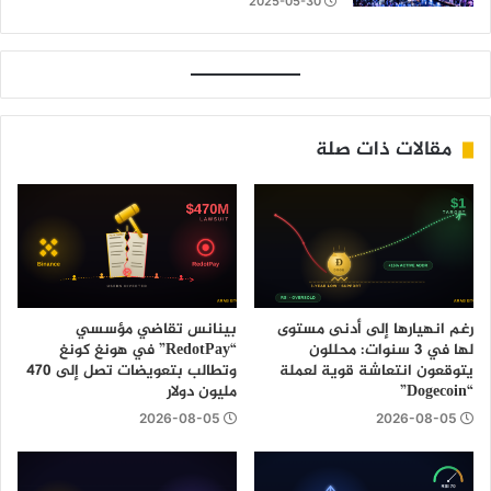
2025-05-30
مقالات ذات صلة
رغم انهيارها إلى أدنى مستوى
بينانس تقاضي مؤسسي
لها في 3 سنوات: محللون
“RedotPay” في هونغ كونغ
يتوقعون انتعاشة قوية لعملة
وتطالب بتعويضات تصل إلى 470
“Dogecoin”
مليون دولار
2026-08-05
2026-08-05