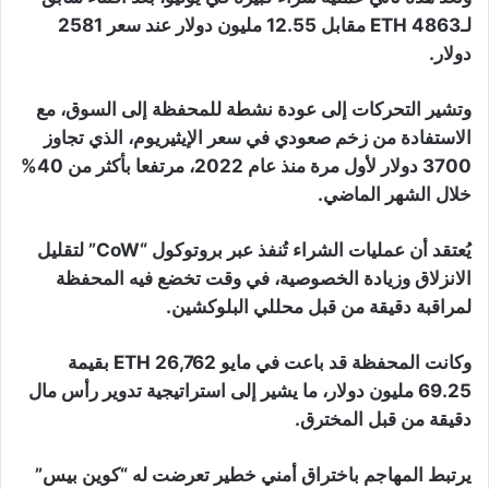
لـ4863 ETH مقابل 12.55 مليون دولار عند سعر 2581
دولار.
وتشير التحركات إلى عودة نشطة للمحفظة إلى السوق، مع
الاستفادة من زخم صعودي في سعر الإيثيريوم، الذي تجاوز
3700 دولار لأول مرة منذ عام 2022، مرتفعا بأكثر من 40%
خلال الشهر الماضي.
يُعتقد أن عمليات الشراء تُنفذ عبر بروتوكول “CoW” لتقليل
الانزلاق وزيادة الخصوصية، في وقت تخضع فيه المحفظة
لمراقبة دقيقة من قبل محللي البلوكشين.
وكانت المحفظة قد باعت في مايو 26,762 ETH بقيمة
69.25 مليون دولار، ما يشير إلى استراتيجية تدوير رأس مال
دقيقة من قبل المخترق.
يرتبط المهاجم باختراق أمني خطير تعرضت له “كوين بيس”