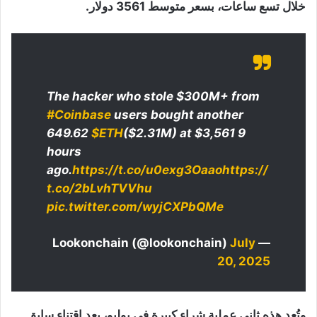
خلال تسع ساعات، بسعر متوسط 3561 دولار.
The hacker who stole $300M+ from
#Coinbase
users bought another
649.62
$ETH
($2.31M) at $3,561 9
hours
ago.
https://t.co/u0exg3Oaao
https://
t.co/2bLvhTVVhu
pic.twitter.com/wyjCXPbQMe
July
— Lookonchain (@lookonchain)
20, 2025
وتُعد هذه ثاني عملية شراء كبيرة في يوليو، بعد اقتناء سابق