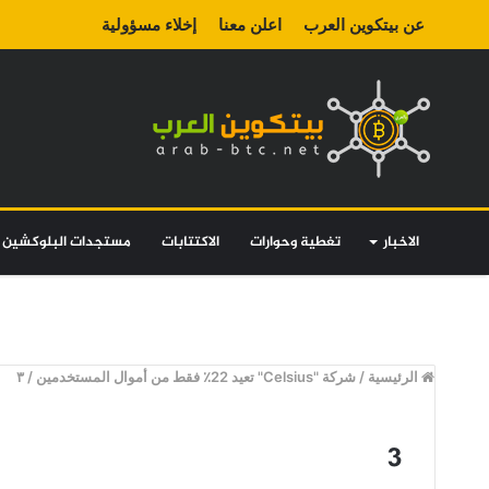
عن بيتكوين العرب
اعلن معنا
إخلاء مسؤولية
الاخبار
تغطية وحوارات
الاكتتابات
مستجدات البلوكشين
الرئيسية
/
شركة "Celsius" تعيد 22٪ فقط من أموال المستخدمين
/
٣
٣