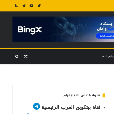
رقمية
مقال
بحث
عشوائي
عن
قنواتنا على التيليغرام
قناة بيتكوين العرب الرئيسية