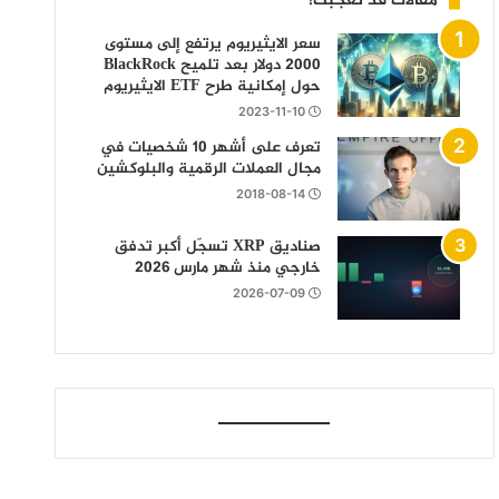
مقالات قد تعجبك!
سعر الايثيريوم يرتفع إلى مستوى
2000 دولار بعد تلميح BlackRock
حول إمكانية طرح ETF الايثيريوم
2023-11-10
تعرف على أشهر 10 شخصيات في
مجال العملات الرقمية والبلوكشين
2018-08-14
صناديق XRP تسجّل أكبر تدفق
خارجي منذ شهر مارس 2026
2026-07-09