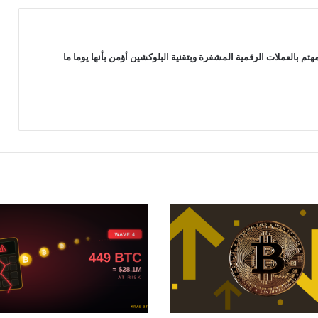
سنوات: محللون يتوقعون انتعاشة قوية
لعملة “Dogecoin”
بينانس تقاضي مؤسسي “RedotPay” في
 بالعملات الرقمية المشفرة وبتقنية البلوكشين أؤمن بأنها يوما ما
هونغ كونغ وتطالب بتعويضات تصل إلى
470 مليون دولار
بنك “BNY” يحضر لإضافة خدمة تحصيص
العملات الرقمية “Staking” عبر شراكة مع
شركة Galaxy