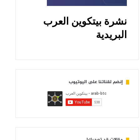
إنضم لقناتنا على اليوتيوب
مقالات قد تعجبك!