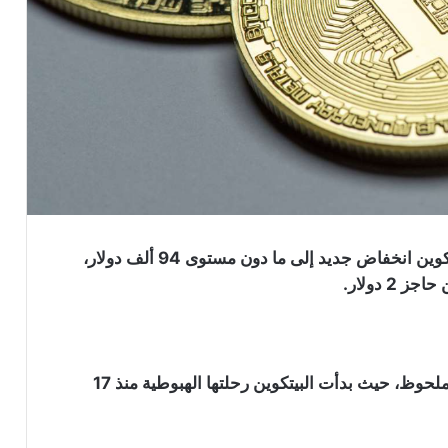
يستمر الأداء السلبي في سوق الكريبتو مع تسجيل البيتكوين انخفاض جديد إلى ما دون مستوى 94 ألف دولار،
يقترب سعر البيتكوين من إنهاء عام 2024 على تراجع ملحوظ، حيث بدأت البيتكوين رحلتها الهبوطية منذ 17