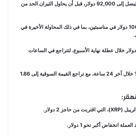
خلال ثلاثة أيام فقط، فقد السعر حوالي 16,000 دولار ليصل إلى 92,000 دولار، قبل أن يحاول الثيران الحد من
رغم محاولات التعافي التي دفعت البيتكوين نحو 100,000 دولار في مناسبتين، بما في ذلك المحاولة الأخيرة في
لا من ذلك، شهدت العملة تراجعا جديد إلى 95,000 دولار خلال عطلة نهاية الأسبوع، لتتراجع في الساعات
منصة “Uniswap” تطلق منصة جديدة
هذا الانخفاض ترك سعر البيتكوين منخفض بأكثر من 1% خلال آخر 24 ساعة، مع تراجع القيمة السوقية إلى 1.86
تسمح بإطلاق العملات الرقمية على شبكة
“Robinhood”: التفاصيل
سهم “STRC” التابع لـ “Strategy” يتجاوز
90 دولار لأول مرة منذ يونيو: هل بدأت خطة
ز 2 دولار.
“مايكل سايلور” تؤتي ثمارها؟
ة انخفاض أكبر نحو 1 دولار.
رغم انهيارها إلى أدنى مستوى لها في 3
سنوات: محللون يتوقعون انتعاشة قوية