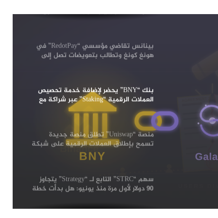
سنوات: محللون يتوقعون انتعاشة قوية
لعملة “Dogecoin”
بينانس تقاضي مؤسسي “RedotPay” في
هونغ كونغ وتطالب بتعويضات تصل إلى
470 مليون دولار
بنك “BNY” يحضر لإضافة خدمة تحصيص
العملات الرقمية “Staking” عبر شراكة مع
لات
شركة Galaxy
منصة “Uniswap” تطلق منصة جديدة
تسمح بإطلاق العملات الرقمية على شبكة
“Robinhood”: التفاصيل
سهم “STRC” التابع لـ “Strategy” يتجاوز
90 دولار لأول مرة منذ يونيو: هل بدأت خطة
“مايكل سايلور” تؤتي ثمارها؟
رغم انهيارها إلى أدنى مستوى لها في 3