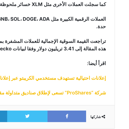
كما سجلت العملات الأخرى مثل XLM خسائر ملحوظة بنسبة 5%، لتتداول الآن بأقل من 0.35 دولار.
حدة.
هذه المقالة إلى 3.41 تريليون دولار وفقا لبيانات CoinGecko.
اقرأ أيضا:
إعلانات احتيالية تستهدف مستخدمي الكريبتو عبر إعلان
شركة “ProShares” تسعى لإطلاق صناديق متداولة مقومة بالبيتكوين
itter
Facebook
شاركها