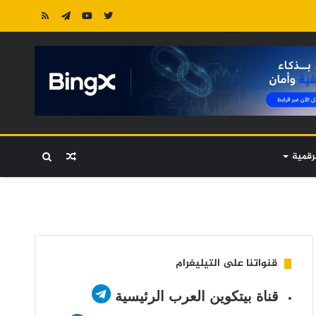
رقمية
مقال
بحث
عشوائي
عن
قنواتنا على التيليغرام
قناة بيتكوين العرب الرئيسية