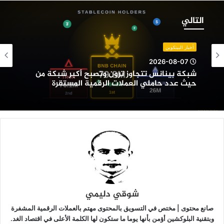
بكة
ينانس
التالي
تجاوز
رون
تصبح
أخبار البيتكوين
كبر
2026-08-07
بكة
شبكة بينانس تتجاوز ترون وتصبح أكبر شبكة من
ن
حيث عدد حاملي العملات الرقمية المستقرة
يث
دد
املي
لعملات
لرقمية
لمستقرة
شوقي دليمي
صانع محتوى | مختص في التسويق بالمحتوى مهتم بالعملات الرقمية المشفرة
وبتقنية البلوكشين أؤمن بأنها يوما ما ستكون لها الكلمة الأعلى في اقتصاد الغد.