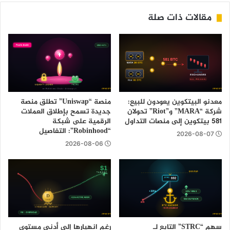
مقالات ذات صلة
معدنو البيتكوين يعودون للبيع:
منصة “Uniswap” تطلق منصة
شركة “MARA” و”Riot” تحولان
جديدة تسمح بإطلاق العملات
581 بيتكوين إلى منصات التداول
الرقمية على شبكة
“Robinhood”: التفاصيل
2026-08-07
2026-08-06
سهم “STRC” التابع لـ
رغم انهيارها إلى أدنى مستوى