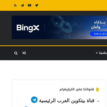
رقمية
مقال
بحث
عشوائي
عن
قنواتنا على التيليغرام
قناة بيتكوين العرب الرئيسية