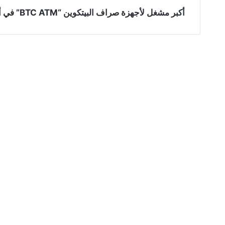
أكبر مشغل لأجهزة صراف البيتكوين “BTC ATM” في أمريكا يعلن إفلاسه ويوقف عملياته