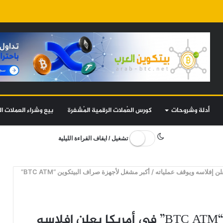
أدلة وشروحات
كورس العُملات الرقمية المُشفرة
بيع وشراء العملات ال
تشغيل / ايقاف القراءة الليلية
/
أكبر مشغل لأجهزة صراف البيتكوين “BTC ATM”
أكبر مشغل لأجهزة صراف البيتكوين “BTC ATM” في أمريكا يعلن إفلاسه