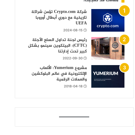
مقالات قد تعجبك!
شركة Crypto.com تؤمن شراكة
تاريخية مع دوري أبطال أوروبا
UEFA
2024-08-15
رئيس لجنة تداول السلع الآجلة
(CFTC): البيتكوين سينمو بشكل
كبير تحت إدارتنا
2022-09-30
مشروع Yumerium: الألعاب
الإلكترونية في عالم البلوكشين
والعملات الرقمية
2018-04-18