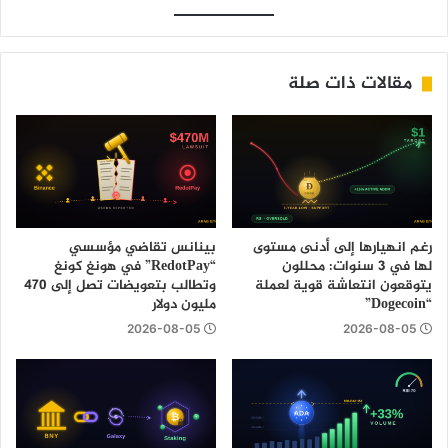
مقالات ذات صلة
رغم انهيارها إلى أدنى مستوى
بينانس تقاضي مؤسسي
لها في 3 سنوات: محللون
“RedotPay” في هونغ كونغ
يتوقعون انتعاشة قوية لعملة
وتطالب بتعويضات تصل إلى 470
“Dogecoin”
مليون دولار
2026-08-05
2026-08-05