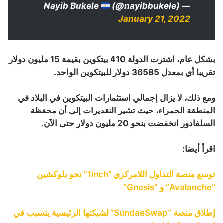
(@nayibbukele)
— Nayib Bukele
January 21, 2022
بشكل عام، اشترت الدولة 410 بيتكوين بقيمة 15 مليون دولار
تقريبا أي بمعدل 36585 دولار للبيتكوين الواحد.
ومع ذلك، لا يزال إجمالي استثمارات البيتكوين في البلاد في
المنطقة الحمراء، حيث تشير التقديرات إلى أن محفظة
السلفادور انخفضت بنحو 20 مليون دولار حتى الآن.
اقرأ أيضا:
توسع منصة التداول اللامركزي “1inch” نحو بلوكشين
“Avalanche” و “Gnosis”
إطلاق منصة “SundaeSwap” لشبكتها الرئيسية يتسبب في