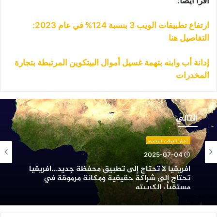
اقرأ أيضا:
ارتفاع تطبيقات الويب 3 بنسبة 124% في عام 2023:
التفاصيل هنا
إدانة أب وابنه بتهمة غسيل أموال البيتكوين المرتبطة بتجارة
المخدرات
فريقيا
ا
التالي
حتاج
لى
أخبار العملات الرقمية
طبيق
2025-07-04
حفظة
افريقيا لا تحتاج إلى تطبيق محفظة جديد…افريقيا
ديد…
تحتاج إلى شراكة حقيقية ومكانة مرموقة في
فريقيا
مستقبل الكريبتو
حتاج
لى
راكة
قيقية