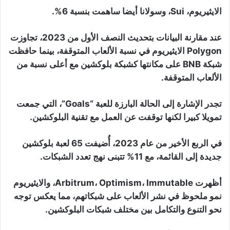
الايثيريوم، Sui، وسولانا أيضا ساهمت بنسبة 6%.
عند مقارنة البيانات بتحديث النصف الأول من 2023، تجاوزت
Polygon الايثيريوم في نسبة الألعاب المتوقفة، بينما حافظت
شبكة BNB على مكانتها كشبكة بلوكشين مع أعلى نسبة من
الألعاب المتوقفة.
تجدر الإشارة إلى الحالة البارزة للعبة “Goals”، التي جمعت
تمويلا كبيرا لكنها توقفت عن العمل مع تقنية البلوكشين.
في الربع الأخير من عام 2023، أُضيفت 65 لعبة بلوكشين
جديدة إلى القائمة، مع 11% تتبنى نهج تعدد الشبكات.
أظهرت Arbitrum، Optimism، Immutable، والايثيريوم
نمو ملحوظ في نشر الألعاب على شبكاتهم، مما يعكس توجه
نحو التنوع والتكامل بين مختلف شبكات البلوكشين.