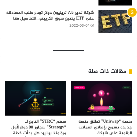
شركة تدير 7.5 تريليون دولار تودع طلب المصادقة
على ETF يتتبع سوق الكريبتو…التفاصيل هنا
2022-03-04
مقالات ذات صلة
منصة “Uniswap” تطلق منصة
سهم “STRC” التابع لـ
جديدة تسمح بإطلاق العملات
“Strategy” يتجاوز 90 دولار لأول
الرقمية على شبكة
مرة منذ يونيو: هل بدأت خطة