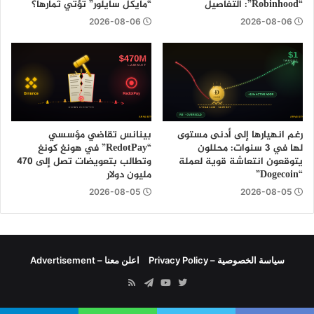
“Robinhood”: التفاصيل
“مايكل سايلور” تؤتي ثمارها؟
2026-08-06
2026-08-06
رغم انهيارها إلى أدنى مستوى
بينانس تقاضي مؤسسي
لها في 3 سنوات: محللون
“RedotPay” في هونغ كونغ
يتوقعون انتعاشة قوية لعملة
وتطالب بتعويضات تصل إلى 470
“Dogecoin”
مليون دولار
2026-08-05
2026-08-05
سياسة الخصوصية – Privacy Policy
اعلن معنا – Advertisement