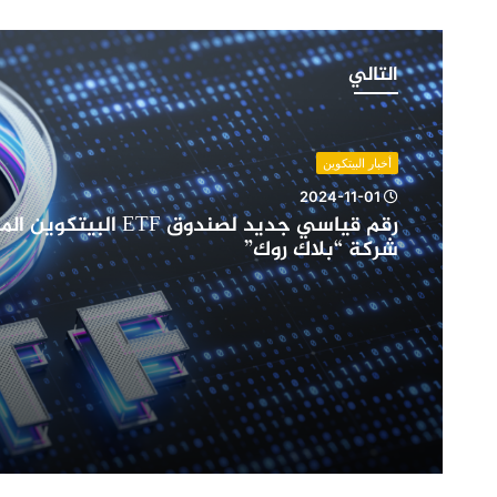
بورصة
Cboe
التالي
استراليا
ترحب
بصناديق
الاستثمار
أخبار البيتكوين
المتداولة
2024-02-17
iShares
بورصة Cboe استراليا ترحب بصناديق الاستثم
التابعة
iShares التابعة لشركة BlackRock
لشركة
BlackRock