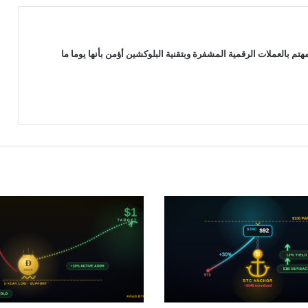
البيتكوين بإضافة 455 عملة بيتكوين في
يوم واحد رغم تقلبات السوق!
 بالعملات الرقمية المشفرة وبتقنية البلوكشين أؤمن بأنها يوما ما
رقم قياسي جديد لصندوق ETF البيتكوين
المقدم من شركة “بلاك روك”
بورصة Cboe استراليا ترحب بصناديق
الاستثمار المتداولة iShares التابعة لشركة
BlackRock