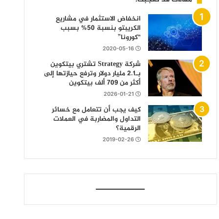
انخفاض الاستثمار في مشاريع
الكريبتو بنسبة 50% بسبب
“كورونا”
2020-05-16
شركة Strategy تشتري بيتكوين
بـ2.1 مليار دولار وترفع حيازتها إلى
أكثر من 709 ألف بيتكوين
2026-01-21
كيف يجب أن تتعامل مع خسائر
التداول والمضاربة في العملات
الرقمية؟
2019-02-26