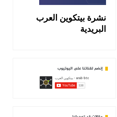
إنضم لقناتنا على اليوتيوب
مقالات قد تعجبك!