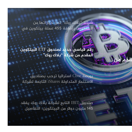
البيتكوين بإضافة 455 عملة بيتكوين في
يوم واحد رغم تقلبات السوق!
رقم قياسي جديد لصندوق ETF البيتكوين
المقدم من شركة “بلاك روك”
بورصة Cboe استراليا ترحب بصناديق
الاستثمار المتداولة iShares التابعة لشركة
ار المتداولة
BlackRock
صندوق IBIT التابع لشركة بلاك روك يفقد
145 مليون دولار من البيتكوين: التفاصيل
لماذا يشهد صندوق IBIT Bitcoin ETF
التابع لشركة بلاك روك ارتفاع مغاير لباقي
الصناديق؟
شركة “بلاك روك” تعزز حيازاتها من