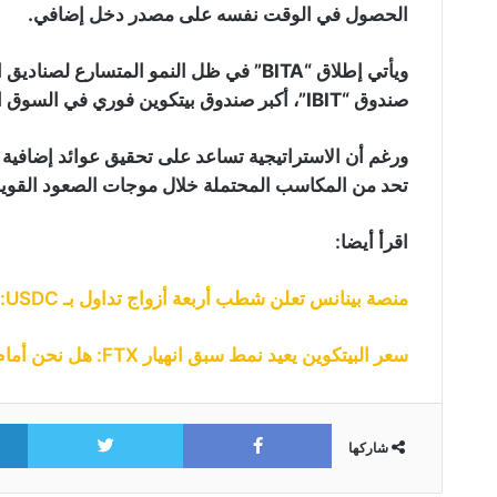
الحصول في الوقت نفسه على مصدر دخل إضافي.
ويأتي إطلاق “BITA” في ظل النمو المتسارع 
صندوق “IBIT”، أكبر صندوق بيتكوين فوري في السوق الأمريكية.
ورغم أن الاستراتيجية تساعد على تحقيق عوائد إضافية 
تحد من المكاسب المحتملة خلال موجات الصعود القوية 
اقرأ أيضا:
منصة بينانس تعلن شطب أربعة أزواج تداول بـ USDC: التفاصيل
سعر البيتكوين يعيد نمط سبق انهيار FTX: هل نحن أمام حدث استسلام جديد؟
itter
Facebook
شاركها