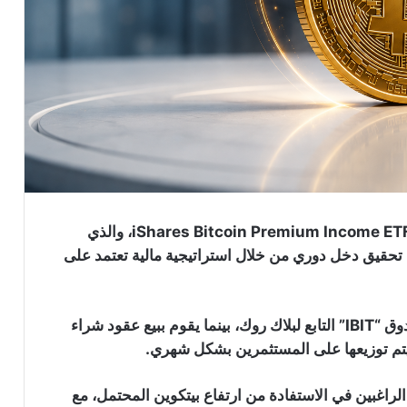
صندوق IBIT التابع لشركة بلاك روك يفقد
أعلنت “BlackRock” إطلاق صندوقها الجديد iShares Bitcoin Premium Income ETF (BITA)، والذي
145 مليون دولار من البيتكوين: التفاصيل
 تحقيق دخل دوري من خلال استراتيجية مالية تعتمد على
لماذا يشهد صندوق IBIT Bitcoin ETF
التابع لشركة بلاك روك ارتفاع مغاير لباقي
ويستثمر الصندوق في البيتكوين بشكل مباشر وعبر صندوق “IBIT” التابع لبلاك روك، بينما يقوم ببيع عقود شراء
الصناديق؟
شركة “بلاك روك” تعزز حيازاتها من
راغبين في الاستفادة من ارتفاع بيتكوين المحتمل، مع