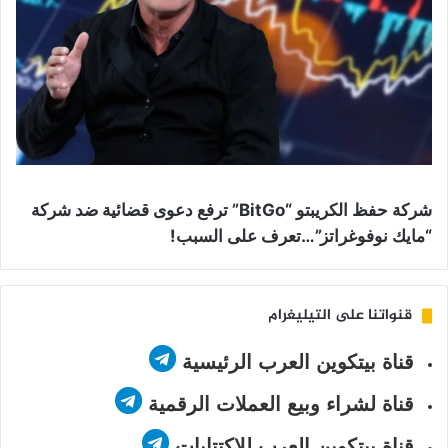
شركة حفظ الكريبتو “BitGo” ترفع دعوى قضائية ضد شركة
“مايك نوفوغراتز”…تعرف على السبب!
قنواتنا على التيليغرام
قناة بيتكوين العرب الرئيسية
قناة لشراء وبيع العملات الرقمية
قناة بيتكوين العرب للاكتتابات