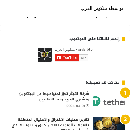
إنضم لقناتنا على اليوتيوب
مقالات قد تعجبك!
شركة التيثر تعزز احتياطيها من البيتكوين
وتشتري المزيد منه: التفاصيل
2025-04-01
تقرير: عمليات الاختراق والاحتيال المتعلقة
بالعملات الرقمية تسجل أدنى مستوياتها في