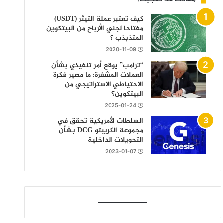
كيف تعتبر عملة التيثر (USDT)
مفتاحا لجني الأرباح من البيتكوين
المتذبذب ؟
2020-11-09
“ترامب” يوقع أمر تنفيذي بشأن
العملات المشفرة: ما مصير فكرة
الاحتياطي الاستراتيجي من
البيتكوين؟
2025-01-24
السلطات الأمريكية تحقق في
مجموعة الكريبتو DCG بشأن
التحويلات الداخلية
2023-01-07