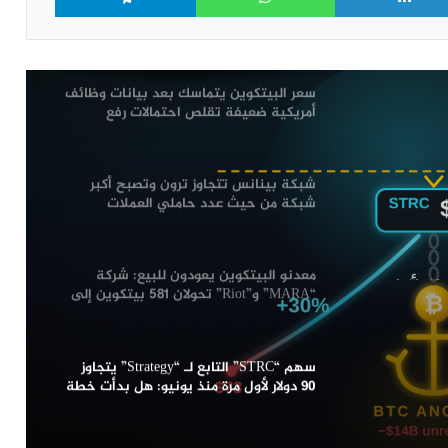
هل انتهى هبوط سعر البيتكوين؟
سعر البيتكوين يتماسك بعد بيانات وظائف
أمريكية ضعيفة تقلص احتمالات رفع
الفائدة في شهر سبتمبر
شبكة بينانس تتجاوز ترون وتصبح أكبر
شبكة من حيث عدد حاملي العملات
الرقمية المستقرة
لتابع لـ “Strategy” يتجاوز 90 دولار لأول
 تؤتي
معدنو البيتكوين يعودون للبيع: شركة
“MARA” و”Riot” تحولان 581 بيتكوين إلى
منصات التداول
سهم “STRC” التابع لـ “Strategy” يتجاوز
90 دولار لأول مرة منذ يونيو: هل بدأت خطة
“مايكل سايلور” تؤتي ثمارها؟