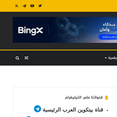
رقمية
مقال
بحث
عشوائي
عن
قنواتنا على التيليغرام
قناة بيتكوين العرب الرئيسية