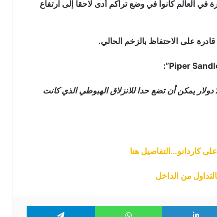
 في العالم كانوا في وضع تراكم أدى لاحقا إلى ارتفاع
هل انتهى هبوط سعر البيتكوين؟
 قادرة على الاحتفاظ بالزخم الحالي.
سعر البيتكوين يتماسك بعد بيانات وظائف
أمريكية ضعيفة تقلص احتمالات رفع
الفائدة في شهر سبتمبر
حركة السعر والإغلاق فوق 26000 دولار أو 28000 دولار يمكن أن تضع حدا للانزلاق الهبوطي الذي كانت
شبكة بينانس تتجاوز ترون وتصبح أكبر
شبكة من حيث عدد حاملي العملات
الرقمية المستقرة
معدنو البيتكوين يعودون للبيع: شركة
“MARA” و”Riot” تحولان 581 بيتكوين إلى
منصات التداول
سهم “STRC” التابع لـ “Strategy” يتجاوز
90 دولار لأول مرة منذ يونيو: هل بدأت خطة
“مايكل سايلور” تؤتي ثمارها؟
Telegram
WhatsApp
LinkedIn
Tw