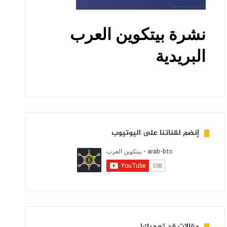
إنضم لقناتنا على اليوتيوب
مقالات قد تعجبك!