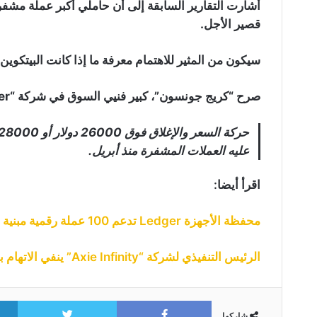
أشارت التقارير السابقة إلى أن حاملي أكبر عملة مشفرة
قصير الأجل.
سيكون من المثير للاهتمام معرفة ما إذا كانت البيتكوين
صرح “كريج جونسون”، كبير فنيي السوق في شركة “Piper Sandler”:
عليه العملات المشفرة منذ أبريل.
اقرأ أيضا:
محفظة الأجهزة Ledger تدعم 100 عملة رقمية مبنية على كاردانو…التفاصيل هنا
الرئيس التنفيذي لشركة “Axie Infinity” ينفي الاتهام بالتداول من الداخل
itter
Facebook
شاركها