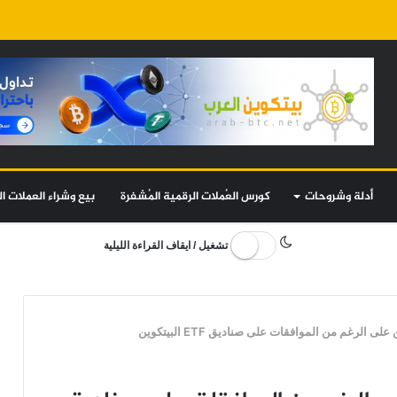
أدلة وشروحات
كورس العُملات الرقمية المُشفرة
بيع وشراء العملات ال
تشغيل / ايقاف القراءة الليلية
لرغم من الموافقات على صناديق ETF البيتكوين