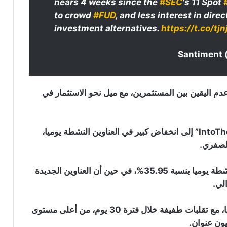
nears 4 weeks since the
#SEC
's 11 Spot
to crowd
#FUD
, and less interest in dire
investment alternatives.
https://t.co/tj
 اليقين بين المستثمرين، مع ميل نحو الاستثمار في
بالإضافة إلى ذلك، تشير الأرقام التفصيلية من “IntoTheBlock” إلى انخفاض كبير في العناوين النشطة يوميا،
الصفري.
نزيف لا يتوقف: صناديق ETF البيتكوين
تفقد 8 مليار دولار في ظرف شهرين
في الأسبوع الأخير وحده، تراجعت عناوين البيتكوين النشطة يوميا بنسبة 35.95%، في حين أن العناوين الجديدة
صناديق البيتكوين المتداولة تواصل نزيف
السيولة للأسبوع الخامس على التوالي:
مع ذلك، العدد الإجمالي لعناوين البيتكوين ظل ثابتا نسبيا، مع تقلبات طفيفة خلال فترة 30 يوم، من أعلى مستوى
لكن مؤشرات التحسن بدأت بالظهور