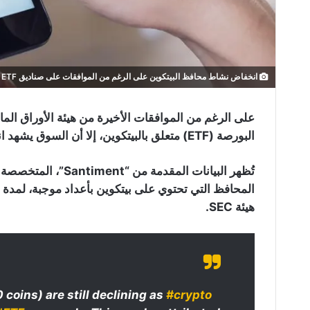
انخفاض نشاط محافظ البيتكوين على الرغم من الموافقات على صناديق ETF البيتكوين
البورصة (ETF) متعلق بالبيتكوين، إلا أن السوق يشهد انخفاض ملحوظ في نشاط محافظ البيتكوين.
تُظهر البيانات المقد
المحافظ التي تحتوي على بيتكوين بأعداد موجبة، لمدة
هيئة SEC.
0 coins) are still declining as
#crypto