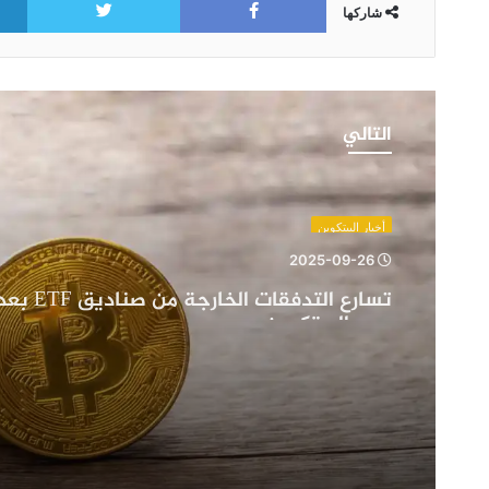
شاركها
تسارع
التدفقات
التالي
الخارجة
من
صناديق
ETF
أخبار البيتكوين
بعد
2025-09-26
تراجع
تسارع التدفقات الخ
سعر
سعر البيتكوين
البيتكوين