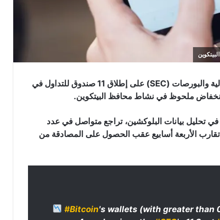
على الرغم من الموافقات الأخيرة من هيئة الأوراق المالية والبورصات (SEC) على إطلاق 11 صندوق للتداول في
مة من “Santiment”، المتخصصة في تحليل بيانات البلوكشين، تراجع متواصل في عدد
 تقارب الأربعة أسابيع عقب الحصول على المصادقة من
#Bitcoin
's wallets (with greater than 