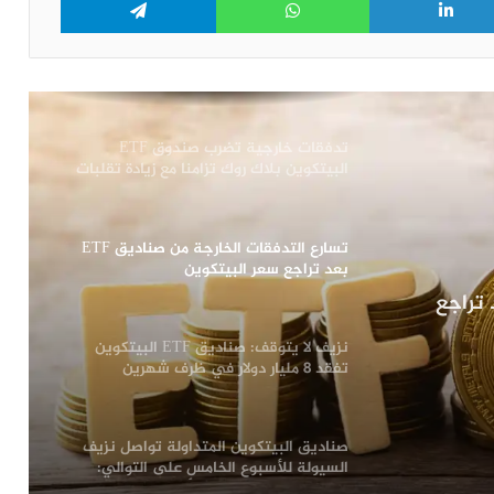
عودة المؤسسات عبر صناديق ETF
البيتكوين والأفراد ينسحبون: هل سيتغير
اتجاه البيتكوين؟
تدفقات خارجية تضرب صندوق ETF
البيتكوين بلاك روك تزامنا مع زيادة تقلبات
السوق
تسارع التدفقات الخارجة من صناديق ETF
بعد تراجع سعر البيتكوين
ارجة من صناديق ETF بعد تراجع
نزيف لا يتوقف: صناديق ETF البيتكوين
تفقد 8 مليار دولار في ظرف شهرين
صناديق البيتكوين المتداولة تواصل نزيف
السيولة للأسبوع الخامس على التوالي:
لكن مؤشرات التحسن بدأت بالظهور