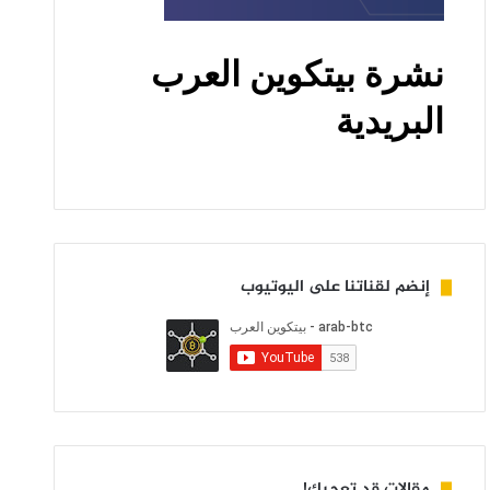
إنضم لقناتنا على اليوتيوب
مقالات قد تعجبك!