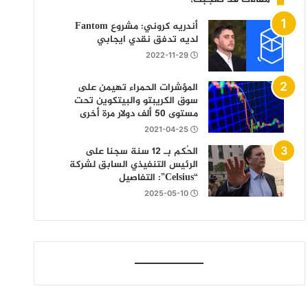
أندريه كروني: مشروع Fantom
لديه تدفق نقدي ايجابي
2022-11-29
المؤشرات الحمراء تهيمن على
سوق الكريبتو والبيتكوين تحت
مستوى 50 ألف دولار مرة أخرى
2021-04-25
الحُكم بـ 12 سنة سجنا على
الرئيس التنفيذي السابق لشركة
“Celsius”: التفاصيل
2025-05-10