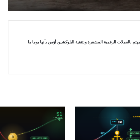
عودة المؤسسات عبر صناديق ETF
البيتكوين والأفراد ينسحبون: هل سيتغير
اتجاه البيتكوين؟
 بالعملات الرقمية المشفرة وبتقنية البلوكشين أؤمن بأنها يوما ما
تدفقات خارجية تضرب صندوق ETF
البيتكوين بلاك روك تزامنا مع زيادة تقلبات
السوق
تسارع التدفقات الخارجة من صناديق ETF
بعد تراجع سعر البيتكوين