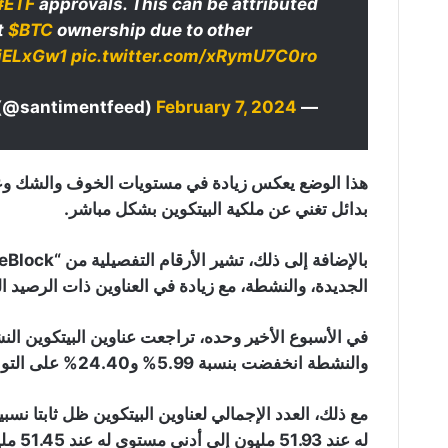
#ETF
approvals. This can be attributed
ct
$BTC
ownership due to other
njELxGw1
pic.twitter.com/xRymU7C0ro
February 7, 2024
— Santiment (@santimentfeed)
هذا الوضع يعكس زيادة في مستويات الخوف والشك وعدم
بدائل تغني عن ملكية البيتكوين بشكل مباشر.
الجديدة، والنشطة، مع زيادة في العناوين ذات الرصيد 
والنشطة انخفضت بنسبة 5.99% و24.40% على التوالي.
له عند 51.93 مليون إلى أدنى مستوى له عند 51.45 مليون عنوان.