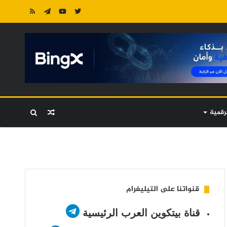
رقمية
مقال
بحث
عشوائي
عن
قنواتنا على التيليغرام
قناة بيتكوين العرب الرئيسية