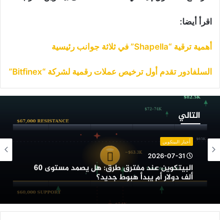
اقرأ أيضا:
أهمية ترقية “Shapella” في ثلاثة جوانب رئيسية
السلفادور تقدم أول ترخيص عملات رقمية لشركة “Bitfinex”
لبيتكوين
ند
التالي
فترق
رق:
ل
أخبار البيتكوين
صمد
2026-07-31
ستوى
البيتكوين عند مفترق طرق: هل يصمد مستوى 60
6
ألف دولار أم يبدأ هبوط جديد؟
لف
ولار
م
بدأ