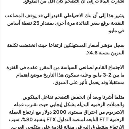
أشارت البيانات إلى أن التضخم كان أقل من المتوقع.
يشير هذا إلى أن بنك الاحتياطي الفيدرالي قد يوقف المصاعب
النقدية برفع سعر الفائدة مرة أخرى بمقدار 25 نقطة أساس
في مايو.
سجل مؤشر أسعار المستهلكين ارتفاعا حيث انخفضت تكلفة
البنزين بنسبة 4.6٪.
الاجتماع القادم لصانعي السياسة من المقرر عقده في الفترة
ما بين 2-3 مايو، وعليه سيكون هذا التاريخ موضع اهتمام
مستقبلا وقد يحمل تأثير على السوق.
مثلما أشرنا وبعد أن انخفض التضخم تفاعل البيتكوين
والعملات الرقمية البديلة بشكل إيجابي حيث تقترب عملة
الايثيريوم من اختراق مستوى 2000 دولار مع ارتفاع العملة
الرقمية FTT التابعة لمنصة التداول FTX بنسبة 80%، سبب
الارتفاع سنتطرق إليه في مقالة قادمة على بيتكوين العرب.