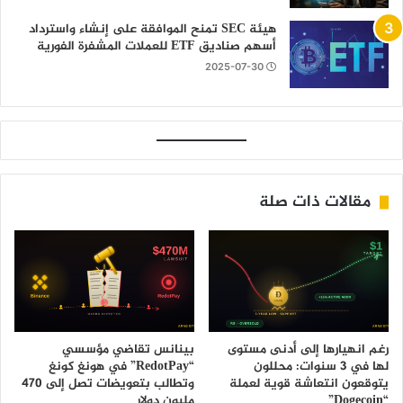
هيئة SEC تمنح الموافقة على إنشاء واسترداد
أسهم صناديق ETF للعملات المشفرة الفورية
2025-07-30
مقالات ذات صلة
رغم انهيارها إلى أدنى مستوى
بينانس تقاضي مؤسسي
لها في 3 سنوات: محللون
“RedotPay” في هونغ كونغ
يتوقعون انتعاشة قوية لعملة
وتطالب بتعويضات تصل إلى 470
“Dogecoin”
مليون دولار