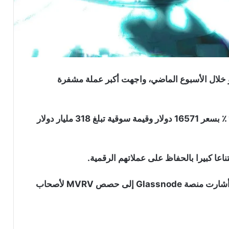
كريبتو خلال الأسبوع الماضي، واجهت أكبر عملة مشفرة
اعتبارا من وقت النشر، يتداول البيتكوين بانخفاض 1.25 ٪ بسعر 16571 دولار وقيمة سوقية تبلغ 318 مليار دولار
اعا كبيرا بالحفاظ على عملاتهم الرقمية.
إلا أنهم يمرون بفترة من الضغوط المالية الحادة، حيث أشارت منصة Glassnode إلى حصص MVRV لأصحاب