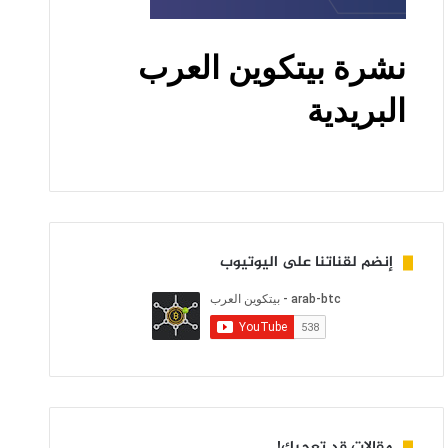
إنضم لقناتنا على اليوتيوب
مقالات قد تعجبك!