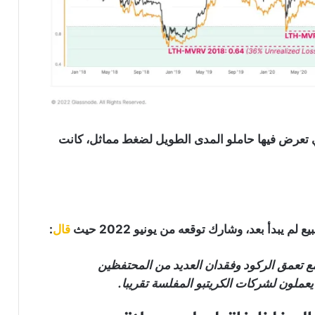
لتي تعرض فيها حاملو المدى الطويل لضغط مماثل، كانت
 يبدأ بعد، وشارك توقعه من يونيو 2022 حيث
قال
:
 مع تعمق الركود وفقدان العديد من المحتفظين
أكثر من 88% من حاملو البيتكوين في
المنطقة الخضراء (وضع الربح): التفاصيل هنا