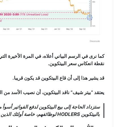
كما نرى في الرسم البياني أعلاه، في المرة الأخيرة ا
نقطة انعكاس سعر البيتكوين.
قد يشير هذا إلى أن قاع البيتكوين قد يكون قريبا.
يعتقد “بيتر شيف” ناقد البيتكوين، أن نصيب الأسد من البيع لم
ستزداد الحاجة إلى بيع البيتكوين لدفع الفواتير أسوأ
بالبيتكوين HODLERS لوظائفهم، خاصة أولئك الذين يعملون لشركات الكريتبو المفلسة تقريبا.