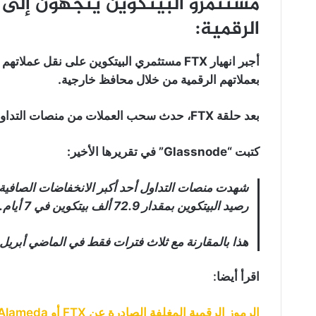
مستثمرو البيتكوين يتجهون إلى 
الرقمية:
أجبر انهيار FTX مستثمري البيتكوين على نقل 
بعملاتهم الرقمية من خلال محافظ خارجية.
بعد حلقة FTX، حدث سحب العملات من منصات التداول بمعدل تاريخي.
كتبت “Glassnode” في تقريرها الأخير:
شهدت منصات التداول أحد أكبر الانخفاضات الصافية 
رصيد البيتكوين بمقدار 72.9 ألف بيتكوين في 7 أيام.
هذا بالمقارنة مع ثلاث فترات فقط في الماضي أبريل 2020 إلى نوفمبر 2020، ومن يونيو إلى يوليو 2022
اقرأ أيضا:
الرموز الرقمية المغلفة الصادرة عن FTX أو Alameda لم تعد قابلة للاسترداد!