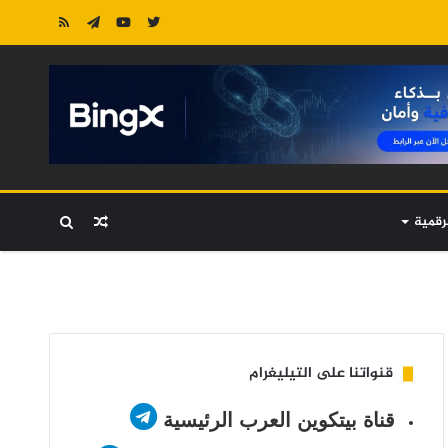
رقمية
مقال
بحث
عشوائي
عن
قنواتنا على التيليغرام
قناة بيتكوين العرب الرئيسية