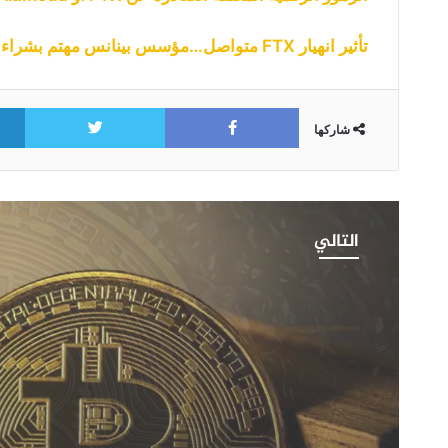
تأثير انهيار FTX متواصل…مؤسس بينانس مهتم بشراء دفتر قروض شركة Genesis
itter
Facebook
شاركها
حاملو
البيتكوين
التالي
على
المدى
الطويل
يصلون
أخبار البيتكوين
إلى
2023-07-22
رقم
حاملو البيتكوين على المدى الطويل يصلون إل
قياسي:
قياسي: هل انتهى وقت تحقيق المكاسب الس
هل
انتهى
وقت