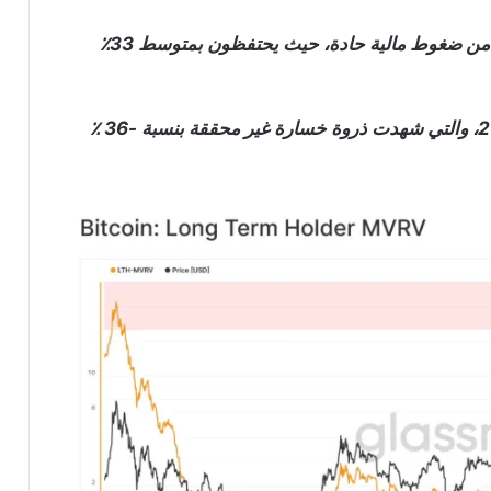
يعاني حاملو البيتكوين على المدى طويل الأجل حاليا من ضغوط مالية حادة، حيث يحتفظون بمتوسط ​​33٪
هذا مشابه لأدنى مستويات السوق الهابطة لعام 2018، والتي شهدت ذروة خسارة غير محققة بنسبة -36 ٪