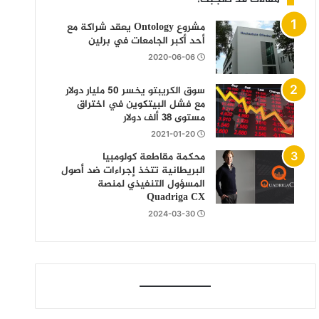
مشروع Ontology يعقد شراكة مع
أحد أكبر الجامعات في برلين
2020-06-06
سوق الكريبتو يخسر 50 مليار دولار
مع فشل البيتكوين في اختراق
مستوى 38 ألف دولار
2021-01-20
محكمة مقاطعة كولومبيا
البريطانية تتخذ إجراءات ضد أصول
المسؤول التنفيذي لمنصة
Quadriga CX
2024-03-30