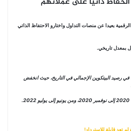
الحفاظ ذاتيا على عملاتهم
سهم شركة “MicroStrategy” أكبر شركة
حاملة للبيتكوين يسجل ارتفاع إلى أعلى
عملاتهم الرقمية بعيدا عن منصات التداول واختارو الاحتفاظ الذاتي
مستوياته منذ عامين
حاملو البيتكوين على المدى الطويل صفو
300 ألف بيتكوين منذ نوفمبر 2023
حاملو البيتكوين على المدى الطويل
يطالبون بأسعار أعلى للبيع!
في رصيد البيتكوين الإجمالي في التاريخ، حيث انخفض
حاملو البيتكوين على المدى الطويل يصلون
.
إلى رقم قياسي: هل انتهى وقت تحقيق
المكاسب السريعة؟
أكثر من 88% من حاملو البيتكوين في
المنطقة الخضراء (وضع الربح): التفاصيل هنا