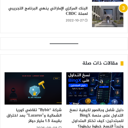
البنك المركزي الإماراتي ينهي البرنامج التجريبي
لعملة CBDC
2022-10-27
مقالات ذات صلة
دليل شامل وبالصور لكيفية نسخ
شركة “Bybit” تقاضي كوريا
التداول على منصة BingX
الشمالية و”Lazarus” بعد اختراق
للمبتدئين: كيف تختار المتداول
بقيمة 1.5 مليار دولار
وتبدأ النسخ خطوة بخطوة؟
2026-08-08