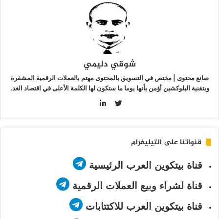
ل
دأت
طة
مايكل
ايلور”
ؤتي
شوقي دليمي
مارها؟
صانع محتوى | مختص في التسويق بالمحتوى مهتم بالعملات الرقمية المشفرة
وبتقنية البلوكشين أؤمن بأنها يوما ما ستكون لها الكلمة الأعلى في اقتصاد الغد.
LinkedIn
Twitter
قنواتنا على التيليغرام
قناة بيتكوين العرب الرئيسية
قناة لشراء وبيع العملات الرقمية
قناة بيتكوين العرب للاكتتابات