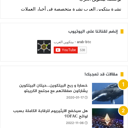
إنضم لقناتنا على اليوتيوب
مقالات قد تعجبك!
خسارة و ربح البيتكوين…حيتان البيتكوين
يشاركون صفقاتهم مع مجتمع الكريبتو
2020-01-17
هل سيخضع الايثيريوم للرقابة الكاملة بسبب
لوائح OFAC؟
2022-11-06