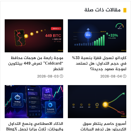
مقالات ذات صلة
كاردانو تسجل قفزة بنسبة 33%
موجة رابعة من هجمات محافظ
في حجم التداول: هل تستعد
“Coldcard” تعرض 449 بيتكوين
لموجة صعود جديدة؟
للخطر
2026-08-03
2026-08-04
أسبوع حاسم ينتظر سوق
الذكاء الاصطناعي ونسخ التداول
الكريبتو: هل تدفع البيانات
والبوتات: ثلاث مزايا تجعل BingX