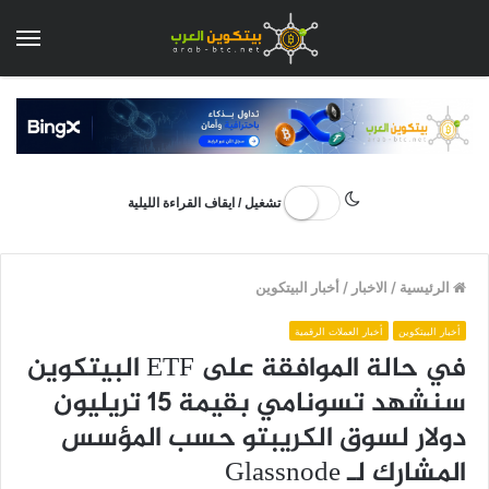
الق
تشغيل / ايقاف القراءة الليلية
الرئيسية
/
الاخبار
/
أخبار البيتكوين
أخبار البيتكوين
أخبار العملات الرقمية
في حالة الموافقة على ETF البيتكوين
سنشهد تسونامي بقيمة 15 تريليون
دولار لسوق الكريبتو حسب المؤسس
المشارك لـ Glassnode