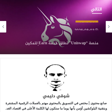
نصة
“Uniswap”
التالي
طلق
دمة
أخبار العملات الرقمية
Ear
2026-08-03
تمكين
منصة “Uniswap” تطلق خدمة Earn لتمكين
لمستخدمين
أخبار البيتكوين
المستخدمين من تحقيق عوائد على أصولهم
ن
2026-08-04
الرقمية
حقيق
وائد
لى
صولهم
لرقمية
ثلاث مؤشرات تحذر من تراجع جديد للبيتكوين: هل
يقترب اختبار مستوى 60 ألف دولار؟
شوقي دليمي
صانع محتوى | مختص في التسويق بالمحتوى مهتم بالعملات الرقمية المشفرة
وبتقنية البلوكشين أؤمن بأنها يوما ما ستكون لها الكلمة الأعلى في اقتصاد الغد.