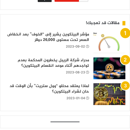
مقالات قد تعجبك!
مؤشر البيتكوين يشير إلى “الخوف” بعد انخفاض
السعر تحت مستوى 26,000 دولار
2023-09-02
مدراء شركة الريبل يخطرون المحكمة بعدم
تواجدهم أثناء موعد انقسام البيتكوين؟
2023-08-23
لماذا يعتقد محللو “وول ستريت” بأن الوقت قد
حان لشراء البيتكوين؟
2023-01-04