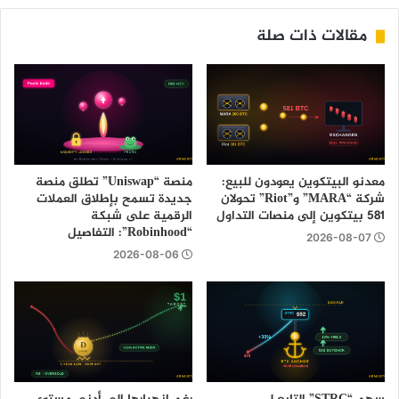
مقالات ذات صلة
معدنو البيتكوين يعودون للبيع:
منصة “Uniswap” تطلق منصة
شركة “MARA” و”Riot” تحولان
جديدة تسمح بإطلاق العملات
581 بيتكوين إلى منصات التداول
الرقمية على شبكة
“Robinhood”: التفاصيل
2026-08-07
2026-08-06