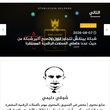
بكة
ينانس
التالي
تجاوز
رون
تصبح
أخبار البيتكوين
كبر
2026-08-07
بكة
شبكة بينانس تتجاوز ترون وتصبح أكبر شبكة من
ن
حيث عدد حاملي العملات الرقمية المستقرة
يث
دد
املي
لعملات
لرقمية
لمستقرة
شوقي دليمي
صانع محتوى | مختص في التسويق بالمحتوى مهتم بالعملات الرقمية المشفرة
وبتقنية البلوكشين أؤمن بأنها يوما ما ستكون لها الكلمة الأعلى في اقتصاد الغد.