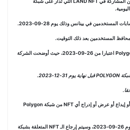
ابتداء من 26-09-2023، لن يكون بإمكان المستخدمين المشاركة في LAND NFT التي تُدار على شبكة
بينانس تقاضي مؤسسي “RedotPay” في
هونغ كونغ وتطالب بتعويضات تصل إلى
470 مليون دولار
مؤسس “F2Pool” ينقل الملايين من
بالاضافة إلى ذلك ستُنهي بينانس NFT دعمها لشبكة Polygon اعتبارا من 26-09-2023، حيث أوضحت الشركة
العملات الرقمية إلى بينانس: هل يستعد
للبيع؟
بينانس تضيف 3 عملات رقمية إلى قائمة
المراقبة تمهيدا لاحتمال شطبها
قا.
بينانس تسجل أكبر عملية سحب
بدءا من 26-09-2023، لن يُمكن للمستخدمين شراء أو إيداع أو عرض أو إدراج أي NFT من شبكة Polygon
للبيتكوين منذ خمسة أشهر وسط عودة
قوية للطلب: التفاصيل
جميع العروض المُتَأَثِّرة سيتم إلغاؤها تلقائيا ابتداءا من يوم 26-09-2023، وسيتم إرجاع الـ NFT المتعلقة بشبكة