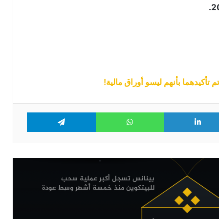
أربع إعلانات مهمة من بينانس تخص عملة
ترون وZcash وعدد من العملات الرقمية
البديلة
بينانس تقاضي مؤسسي “RedotPay” في
هونغ كونغ وتطالب بتعويضات تصل إلى
470 مليون دولار
مؤسس “F2Pool” ينقل الملايين من
العملات الرقمية إلى بينانس: هل يستعد
للبيع؟
Telegram
WhatsApp
LinkedIn
Tw
بينانس تضيف 3 عملات رقمية إلى قائمة
المراقبة تمهيدا لاحتمال شطبها
بينانس تسجل أكبر عملية سحب
للبيتكوين منذ خمسة أشهر وسط عودة
قوية للطلب: التفاصيل