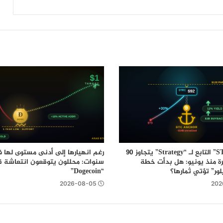
أربع إعلانات مهمة من بينانس تخص عملة
ترون وZcash وعدد من العملات الرقمية
البديلة
سهم “STRC” التابع لـ “Strategy” يتجاوز 90
مرة منذ يونيو: هل بدأت خطة
سنوات: محللون يتوقعون انتعاشة ق
ور” تؤتي ثمارها؟
“Dogecoin”
2026-08-05
202