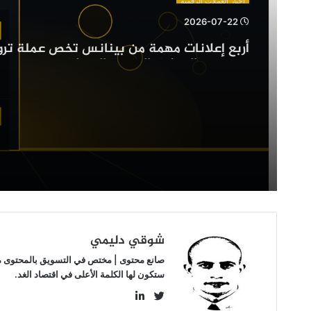
عملة
2026-07-22
ترون
وZcash
وعدد من العملات الرقمية البديلة
وعدد
من
العملات
الرقمية
البديلة
شوقي دليمي
صانع محتوى | مختص في التسويق بالمحتوى مهتم
ستكون لها الكلمة الأعلى في اقتصاد الغد.
LinkedIn
Twitter