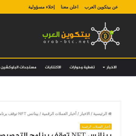
عن بيتكوين العرب
اعلن معنا
إخلاء مسؤولية
الاخبار
تغطية وحوارات
الاكتتابات
مستجدات البلوكشين
الرئيسية
/
الاخبار
/
أخبار العملات الرقمية
/
بينانس NFT توقف برنامج التحصيص لـ Sandbox NFT وتنهي دعم شبكة Polygon
أخبار العملات الرقمية