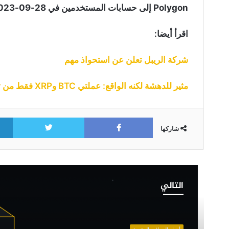
Polygon إلى حسابات المستخدمين في 28-09-2023.
اقرأ أيضا:
شركة الريبل تعلن عن استحواذ مهم
مثير للدهشة لكنه الواقع: عملتي BTC وXRP فقط من تم تأكيدهما بأنهم ليسو أوراق مالية!
itter
Facebook
شاركها
أربع
إعلانات
التالي
مهمة
من
بينانس
تخص
أخبار العملات الرقمية