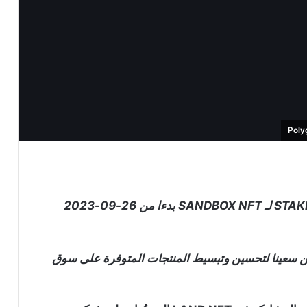
نود إعلامكم أن BINANCE NFT ستعلق برنامج STAKING لـ SANDBOX NFT بدءا من 26-09-2023
زء من سعينا لتحسين وتبسيط المنتجات المتوفرة على سوق