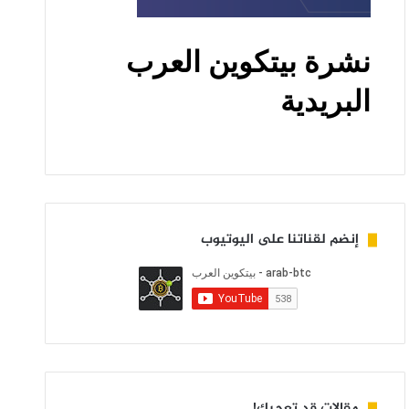
إنضم لقناتنا على اليوتيوب
مقالات قد تعجبك!