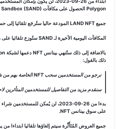
Polygon الحصول على مكافآت Sandbox (SAND) اليومية.
جميع LAND NFT المودعة حاليا ستُرجَع تلقائيا إلى حسابات المستخدمين في بينانس وذلك يوم 28-09-2023.
المكافآت اليومية الأخيرة لـ SAND ستُوزع تلقائيا على محافظ المستخدمين بعد ذلك التوقيت.
ذلك بالقول:
نرجو من المستخدمين سحب NFT الخاصة بهم من شبكة POLYGON قبل نهاية يوم 31-12-2023.
سنقدم مزيد من التفاصيل للمستخدمين المتأثرين لاح
على سوق بينانس NFT.