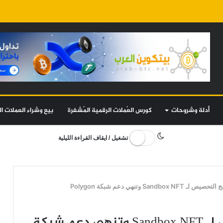
أدلة وشروحات
كورس العُملات الرقمية المُشفرة
بيع وشراء العملات ال
تشغيل / ايقاف القراءة الليلية
بينانس NFT توقف برنامج التحصيص لـ Sandbox NFT وتنهي دعم شبكة