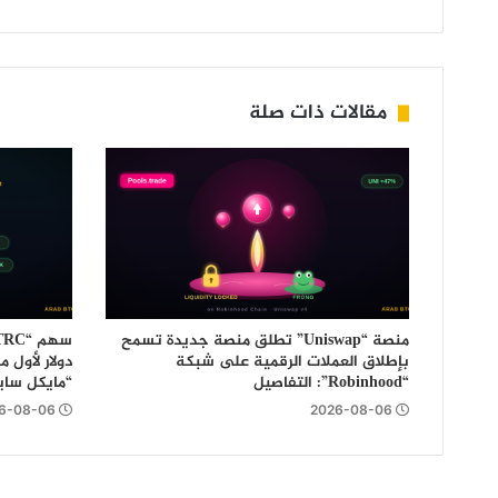
مقالات ذات صلة
منصة “Uniswap” تطلق منصة جديدة تسمح
بإطلاق العملات الرقمية على شبكة
دولار لأول 
“Robinhood”: التفاصيل
“مايكل سايل
6-08-06
2026-08-06