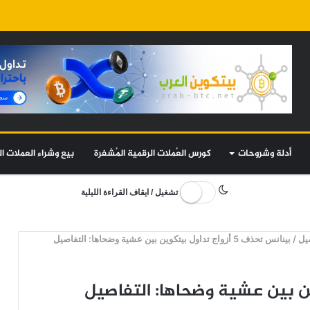
أدلة وشروحات
كورس العُملات الرقمية المُشفرة
بيع وشراء العملات ال
تشغيل / ايقاف القراءة الليلية
/
بينانس تحذف 5 أزواج تداول بيتكوين بين عشية وضحاها: التفاصيل