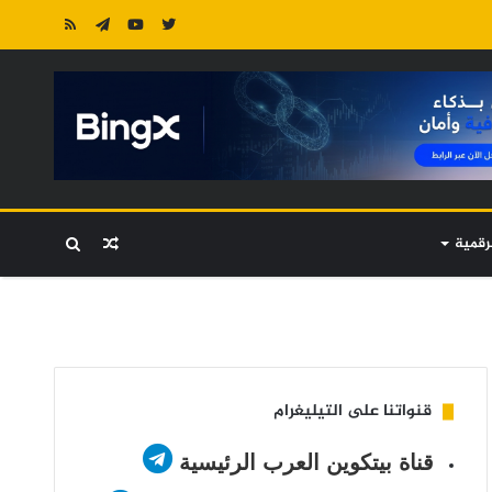
رقمية
مقال
بحث
عشوائي
عن
قنواتنا على التيليغرام
قناة بيتكوين العرب الرئيسية