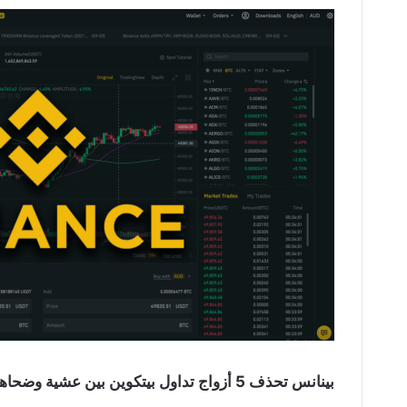
بينانس تحذف 5 أزواج تداول بيتكوين بين عشية وضحاها: التفاصيل