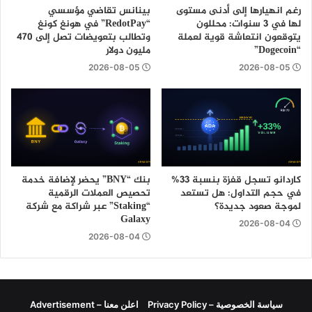
رغم انهيارها إلى أدنى مستوى
بينانس تقاضي مؤسسي
لها في 3 سنوات: محللون
“RedotPay” في هونغ كونغ
يتوقعون انتعاشة قوية لعملة
وتطالب بتعويضات تصل إلى 470
“Dogecoin”
مليون دولار
2026-08-05
2026-08-05
كاردانو تسجل قفزة بنسبة 33%
بنك “BNY” يحضر لإضافة خدمة
في حجم التداول: هل تستعد
تحصيص العملات الرقمية
لموجة صعود جديدة؟
“Staking” عبر شراكة مع شركة
Galaxy
2026-08-04
2026-08-04
سياسة الخصوصية – Privacy Policy
اعلن معنا – Advertisement