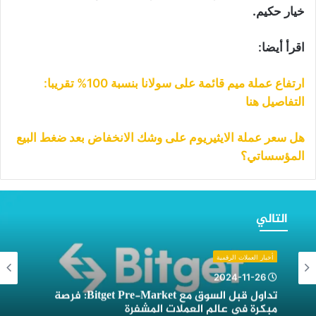
خيار حكيم.
اقرأ أيضا:
ارتفاع عملة ميم قائمة على سولانا بنسبة 100% تقريبا:
التفاصيل هنا
هل سعر عملة الايثيريوم على وشك الانخفاض بعد ضغط البيع
المؤسساتي؟
داول
بل
التالي
لسوق
ع
Bitge
أخبار العملات الرقمية
Pre
2024-11-26
Market:
تداول قبل السوق مع Bitget Pre-Market: فرصة
رصة
مبكرة في عالم العملات المشفرة
بكرة