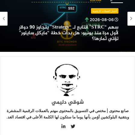
لتابع
ـ
أخبار العملات الرقمية
“Strategy”
2026-08-06
تجاوز
سهم “STRC” التابع لـ “Strategy” يتجاوز 90 دولار
9
لأول مرة منذ يونيو: هل بدأت خطة “مايكل سايلور”
ولار
تؤتي ثمارها؟
أول
رة
نذ
ونيو:
ل
دأت
طة
مايكل
ايلور”
ؤتي
شوقي دليمي
مارها؟
صانع محتوى | مختص في التسويق بالمحتوى مهتم بالعملات الرقمية المشفرة
وبتقنية البلوكشين أؤمن بأنها يوما ما ستكون لها الكلمة الأعلى في اقتصاد الغد.
LinkedIn
Twitter