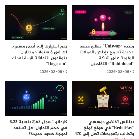
منصة “Uniswap” تطلق منصة
رغم انهيارها إلى أدنى مستوى
جديدة تسمح بإطلاق العملات
لها في 3 سنوات: محللون
الرقمية على شبكة
يتوقعون انتعاشة قوية لعملة
“Robinhood”: التفاصيل
“Dogecoin”
2026-08-05
2026-08-06
بينانس تقاضي مؤسسي
كاردانو تسجل قفزة بنسبة 33%
“RedotPay” في هونغ كونغ
في حجم التداول: هل تستعد
وتطالب بتعويضات تصل إلى 470
لموجة صعود جديدة؟