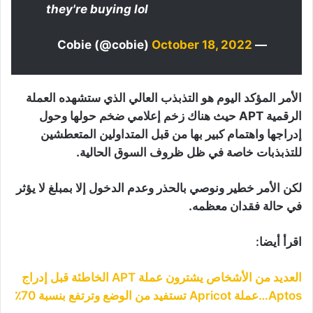
they're buying lol
October 18, 2022
— Cobie (@cobie)
الأمر المؤكد اليوم هو التذبذب العالي الذي ستشهده العملة
الرقمية APT حيث هناك زخم إعلامي ضخم حولها وحول
إدراجها واهتمام كبير بها من قبل المتداولين المتعطشين
للتذبذبات خاصة في ظل ظروف السوق الحالية.
لكن الأمر خطير ونوصي بالحذر وعدم الدخول إلا بمبلغ لا يؤثر
في حالة فقدان معظمه.
اقرأ أيضا:
العديد من الأشخاص يشترون عملة APT الخاطئة قبل إدراج
Aptos…عملة Apricot تستفيد من الوضع وترتفع بنسبة 70٪