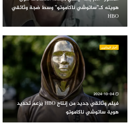
هويته كـ”ساتوشي ناكاموتو” وسط ضجة وثائقي
HBO
فيلم
وثائقي
أخبار البيتكوين
جديد
من
إنتاج
HBO
يزعم
تحديد
هوية
ساتوشي
2024-10-04
ناكاموتو
فيلم وثائقي جديد من إنتاج HBO يزعم تحديد
هوية ساتوشي ناكاموتو