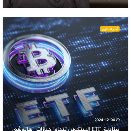
ألف
دولار
صناديق
ETF
أخبار البيتكوين
البيتكوين
تتجاوز
حيازات
“ساتوشي
ناكاموتو”
وتصبح
أكبر
حامل
للبيتكوين
2024-12-06
صناديق ETF البيتكوين تتجاوز حيازات “ساتوشي