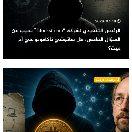
عن
السؤال
الغامض:
2026-07-18
هل
ساتوشي
الرئيس التنفيذي لشركة “Blockstream” يجيب عن
ناكاموتو
السؤال الغامض: هل ساتوشي ناكاموتو حيّ أم
حيّ
ميت؟
أم
ميت؟
عالم
التشفير
أخبار العملات الرقمية
“آدم
باك”:
“ساتوشي
ناكاموتو”
لم
يبتكر
البيتكوين
بمفرده