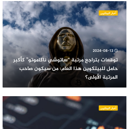
توقعات
بتراجع
أخبار البيتكوين
مرتبة
“ساتوشي
ناكاموتو”
كأكبر
حامل
للبيتكوين
2024-08-13
هذا
العام:
توقعات بتراجع مرتبة “ساتوشي ناكاموتو” كأكبر
من
حامل للبيتكوين هذا العام: من سيكون صاحب
سيكون
المرتبة الأولى؟
صاحب
المرتبة
الأولى؟
تزامنا
مع
أخبار البيتكوين
الانخفاض
الأخير
في