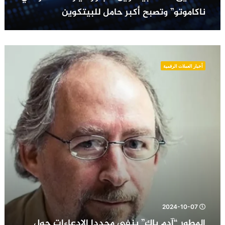
ناكاموتو” وتصبح أكبر حامل للبيتكوين
المطور
“آدم
أخبار العملات الرقمية
باك”
ينفي
مجددا
الادعاءات
حول
هويته
كـ”ساتوشي
ناكاموتو”
وسط
ضجة
وثائقي
HBO
2024-10-07
المطور “آدم باك” ينفي مجددا الادعاءات حول