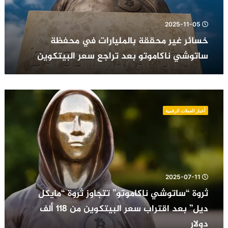
ناكاموتو
بعد
تراجع
2025-11-05
سعر
خسائر غير محققة بالمليارات في محفظة
البيتكوين
ساتوشي ناكاموتو بعد تراجع سعر البيتكوين
ثروة
“ساتوشي
أخبار العملات الرقمية
ناكاموتو”
تتجاوز
ثروة
“مايكل
ديل”
بعد
2025-07-11
اقتراب
سعر
ثروة “ساتوشي ناكاموتو” تتجاوز ثروة “مايكل
البيتكوين
ديل” بعد اقتراب سعر البيتكوين من 118 ألف
من
دولار
118