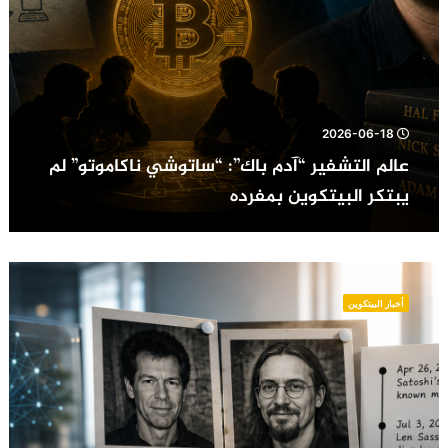
2026-06-18
عالم التشفير “آدم باك”: “ساتوشي ناكاموتو” لم
يبتكر البيتكوين بمفرده
هل
من
أخبار البيتكوين
الممكن
أن
تتحرك
عملات
البيتكوين
الخاصة
بالمؤسس