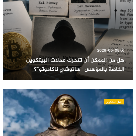
“ساتوشي
ناكاموتو”؟
2026-05-08
هل من الممكن أن تتحرك عملات البيتكوين
الخاصة بالمؤسس “ساتوشي ناكاموتو”؟
خسائر
غير
أخبار البيتكوين
محققة
بالمليارات
في
محفظة
ساتوشي