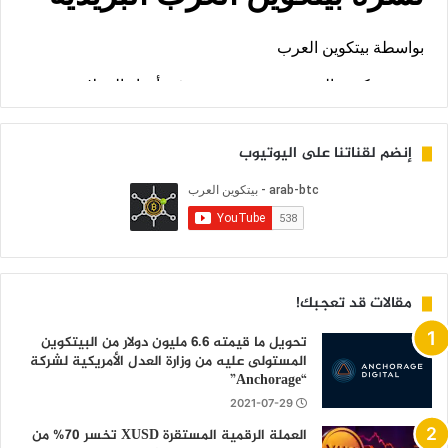
إنضم لقناتنا على اليوتيوب
مقالات قد تعجبك!
تحويل ما قيمته 6.6 مليون دولار من البيتكوين
المستولى عليه من وزارة العدل الأمريكية لشركة
“Anchorage”
2021-07-29
العملة الرقمية المستقرة XUSD تخسر 70% من