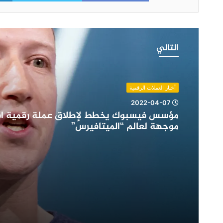
مؤسس
فيسبوك
التالي
يخطط
لإطلاق
عملة
رقمية
أخبار العملات الرقمية
افتراضية
2022-04-07
موجهة
مؤسس فيسبوك يخطط لإطلاق عملة رقمية اف
لعالم
موجهة لعالم “الميتافيرس”
“الميتافيرس”