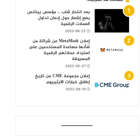
بعد انتحار شاب … مؤسس بينانس
يضع إشعار حول إدمان تداول
العملات الرقمية
2020-06-22
إعلان MetaMask عن شراكة من
شأنها مساعدة المستخدمين على
استرداد عملاتهم الرقمية
المسروقة
2022-05-27
إعلان مجموعة CME عن تاريخ
إطلاق خيارات الايثيريوم
2022-08-19