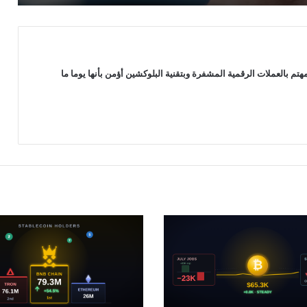
فيسبوك وانستغرام ستتخلص من خدمات
NFT الأسبوع المقبل: التفاصيل هنا
فيسبوك تبدأ في اختبار NFT الايثيريوم و
 بالعملات الرقمية المشفرة وبتقنية البلوكشين أؤمن بأنها يوما ما
Polygon في الملفات الشخصية
للمستخدمين
مؤسس فيسبوك يخطط لإطلاق عملة
رقمية افتراضية موجهة لعالم
“الميتافيرس”