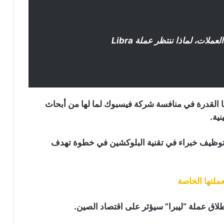
ات، لماذا ننتظر عملة Libra
ها القدرة في منافسة شركة فيسبوك لما لها من أبحاث
ية.
تايلاند تهدد بإغلاق فيسبوك بسبب
بتوظيف خبراء في تقنية البلوكشين في خطوة تهدف
الإعلانات الاحتيالية عن العملات المشفرة
عملتها الخاصة
مؤسس DOGE ينتقد “مارك زوكربيرغ”
لإنشائه نسخة تويتر: التفاصيل هنا
اق عملة “ليبرا” سيؤثر على اقتصاد الصين.