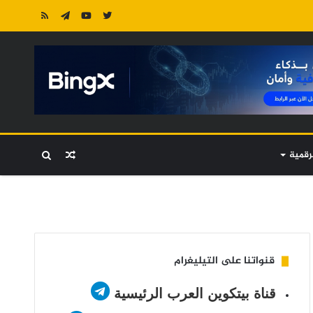
رقمية
مقال
بحث
عشوائي
عن
قنواتنا على التيليغرام
قناة بيتكوين العرب الرئيسية