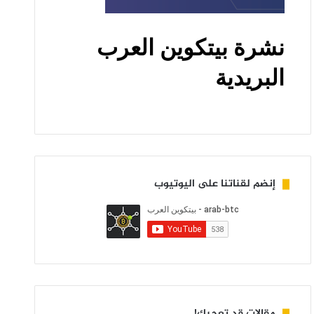
إنضم لقناتنا على اليوتيوب
مقالات قد تعجبك!