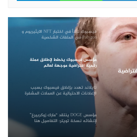
فيسبوك وانستغرام ستتخلص من خدمات
NFT الأسبوع المقبل: التفاصيل هنا
فيسبوك تبدأ في اختبار NFT الايثيريوم و
Polygon في الملفات الشخصية
للمستخدمين
مؤسس فيسبوك يخطط لإطلاق عملة
رقمية افتراضية موجهة لعالم
تراضية
“الميتافيرس”
تايلاند تهدد بإغلاق فيسبوك بسبب
الإعلانات الاحتيالية عن العملات المشفرة
مؤسس DOGE ينتقد “مارك زوكربيرغ”
لإنشائه نسخة تويتر: التفاصيل هنا